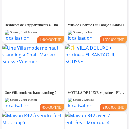
Résidence de 7 Appartements à Chatt Mariem prés de la Mer
Villa de Charme Fait l'angle à Sahloul
Sousse , Chatt Meriem
Sousse , Sahloul
1.600.000 TND
1.350.000 TND
Une Villa moderne haut standing à Chatt Mariem Sousse Vue mer
​✨ VILLA DE LUXE + piscine – EL KANTAOUI, SOUSSE
Sousse , Chatt Meriem
Sousse , Kantaoui
850.000 TND
2.900.000 TND