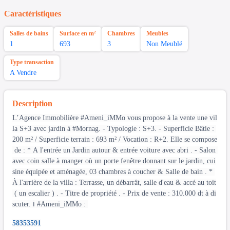
Caractéristiques
Salles de bains
Surface en m²
Chambres
Meubles
1
693
3
Non Meublé
Type transaction
A Vendre
Description
L’Agence Immobilière #Ameni_iMMo vous propose à la vente une vil
la S+3 avec jardin à #Mornag. - Typologie : S+3. - Superficie Bâtie :
200 m² / Superficie terrain : 693 m² / Vocation : R+2. Elle se compose
de : * A l'entrée un Jardin autour & entrée voiture avec abri . - Salon
avec coin salle à manger où un porte fenêtre donnant sur le jardin, cui
sine équipée et aménagée, 03 chambres à coucher & Salle de bain . *
À l'arrière de la villa : Terrasse, un débarrât, salle d'eau & accé au toit
( un escalier ) . - Titre de propriété . - Prix de vente : 310.000 dt à di
scuter. ℹ️ #Ameni_iMMo :
58353591