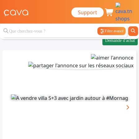
Support
Filtre avancé
Demande d'achat