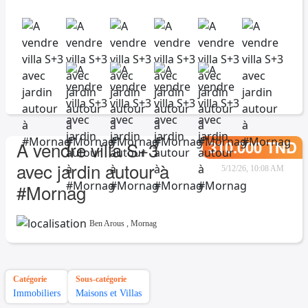
310.000 TND
A vendre villa S+3
avec jardin autour à
5/12/26, 10:08 AM
#Mornag
Ben Arous
,
Mornag
Catégorie
Sous-catégorie
Immobiliers
Maisons et Villas