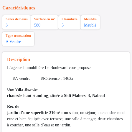
Caractéristiques
Salles de bains
Surface en m²
Chambres
Meubles
3
580
5
Meublé
Type transaction
A Vendre
Description
L’agence immobilière Le Boulevard vous propose :
#A vendre #Référence : 1462a
Une
Villa Rez-de-
chaussée haut standing
, située à
Sidi Mahersi 3, Nabeul
.
Rez-de-
jardin d’une superficie 210m² :
un salon, un séjour, une cuisine mod
erne et bien équipée avec terrasse, une salle à manger, deux chambres
à coucher, une salle d’eau et un jardin.