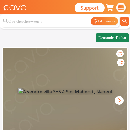
Support
Filtre avancé
Demande d'achat