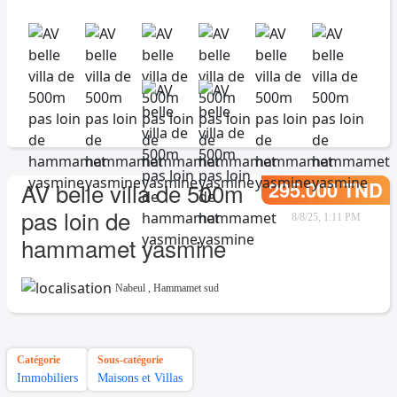
295.000 TND
AV belle villa de 500m
pas loin de
8/8/25, 1:11 PM
hammamet yasmine
Nabeul
,
Hammamet sud
Catégorie
Sous-catégorie
Immobiliers
Maisons et Villas