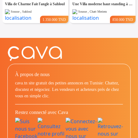
Villa de Charme Fait l'angle à Sahloul
Une Villa moderne haut standing à Chatt Mariem Sousse Vue mer
Sousse , Sahloul
Sousse , Chatt Meriem
1.350.000 TND
850.000 TND
À propos de nous
cava.tn site gratuit des petites annonces en Tunisie: Chattez,
discutez et négociez. Les vendeurs et acheteurs prés de chez
vous en simple clic.
Restez connecté avec Cava