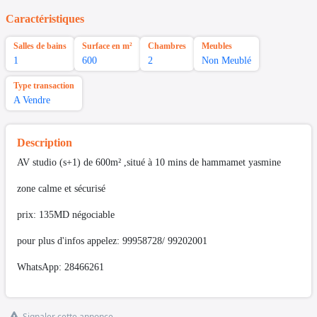
Caractéristiques
Salles de bains
Surface en m²
Chambres
Meubles
1
600
2
Non Meublé
Type transaction
A Vendre
Description
AV studio (s+1) de 600m² ,situé à 10 mins de hammamet yasmine
zone calme et sécurisé
prix: 135MD négociable
pour plus d'infos appelez: 99958728/ 99202001
WhatsApp: 28466261
Signaler cette annonce