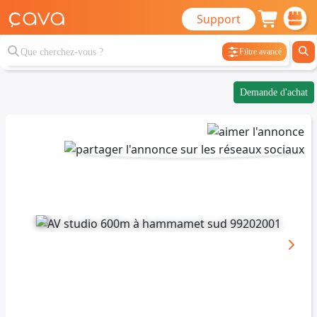
Support
Filtre avancé
Demande d'achat