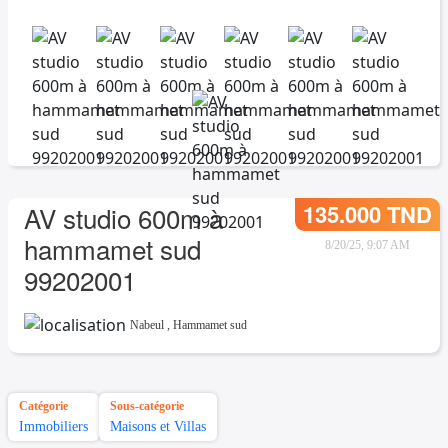
135.000 TND
AV studio 600m à
hammamet sud
8/20/25, 9:07 AM
99202001
Nabeul
,
Hammamet sud
Catégorie
Sous-catégorie
Immobiliers
Maisons et Villas