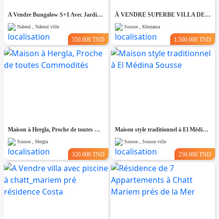
A Vendre Bungalow S+1 Avec Jardin à Club Farah, Nabeul
À VENDRE SUPERBE VILLA DE 760 m² À KHZEMA OUEST
Nabeul , Nabeul ville
Sousse , Khezama
550.000 TND
1.500.000 TND
Maison à Hergla, Proche de toutes Commodités
Maison style traditionnel à El Médina Sousse
Sousse , Hergla
Sousse , Sousse ville
320.000 TND
259.000 TND