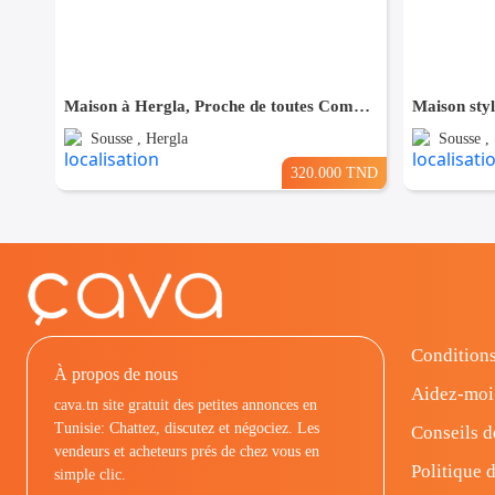
Maison à Hergla, Proche de toutes Commodités
Sousse , Hergla
Sousse , 
320.000 TND
Conditions
À propos de nous
Aidez-moi
cava.tn site gratuit des petites annonces en
Tunisie: Chattez, discutez et négociez. Les
Conseils d
vendeurs et acheteurs prés de chez vous en
Politique d
simple clic.