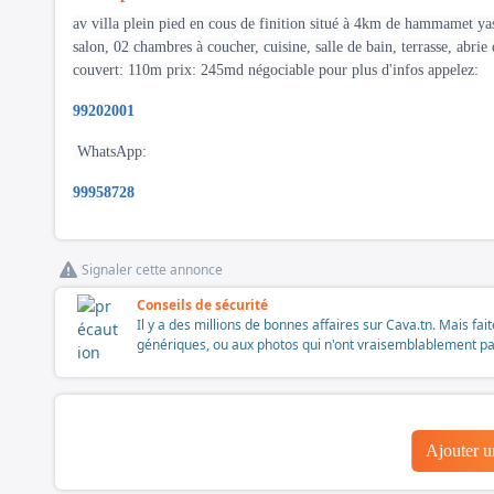
av villa plein pied en cous de finition situé à 4km de hammamet ya
salon, 02 chambres à coucher, cuisine, salle de bain, terrasse, abrie 
couvert: 110m prix: 245md négociable pour plus d'infos appelez:
99202001
WhatsApp:
99958728
Signaler cette annonce
Conseils de sécurité
Il y a des millions de bonnes affaires sur Cava.tn. Mais fai
génériques, ou aux photos qui n'ont vraisemblablement pas é
Ajouter 