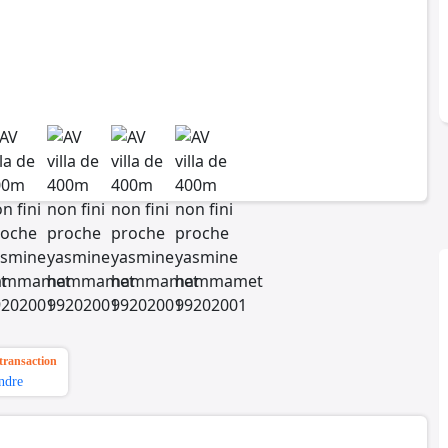
transaction
ndre