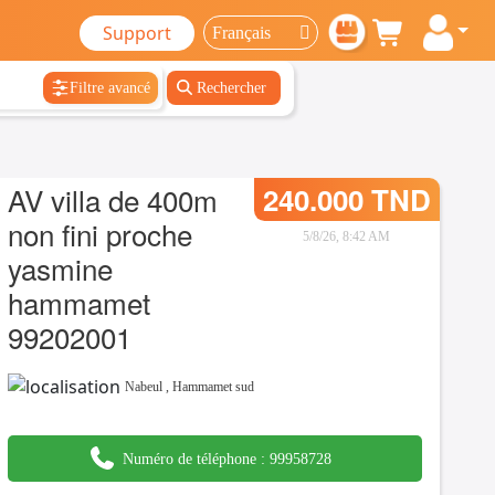
Support
Filtre avancé
Rechercher
AV villa de 400m
240.000 TND
non fini proche
5/8/26, 8:42 AM
yasmine
hammamet
99202001
Nabeul
,
Hammamet sud
Numéro de téléphone :
99958728