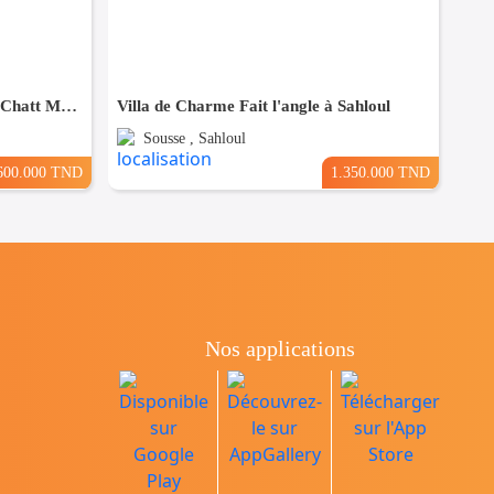
Résidence de 7 Appartements à Chatt Mariem prés de la Mer
Villa de Charme Fait l'angle à Sahloul
Sousse , Sahloul
600.000 TND
1.350.000 TND
Nos applications