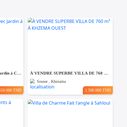
A Vendre Bungalow S+1 Avec Jardin à Club Farah, Nabeul
À VENDRE SUPERBE VILLA DE 760 m² À KHZEMA OUEST
Sousse , Khezama
550.000 TND
1.500.000 TND