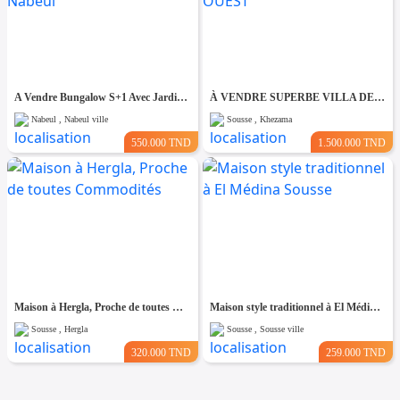
A Vendre Bungalow S+1 Avec Jardin à Club Farah, Nabeul
À VENDRE SUPERBE VILLA DE 760 m² À KHZEMA OUEST
Nabeul , Nabeul ville
Sousse , Khezama
550.000 TND
1.500.000 TND
Maison à Hergla, Proche de toutes Commodités
Maison style traditionnel à El Médina Sousse
Sousse , Hergla
Sousse , Sousse ville
320.000 TND
259.000 TND