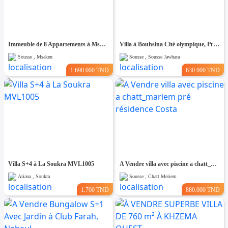
Immeuble de 8 Appartements à Msaken Nouvelle Construction
Villa à Bouhsina Cité olympique, Proche de toutes Commodités
Sousse , Msaken
Sousse , Sousse Jawhara
1.690.000 TND
630.000 TND
Villa S+4 à La Soukra MVL1005
A Vendre villa avec piscine a chatt_mariem pré résidence Costa
Ariana , Soukra
Sousse , Chatt Meriem
1.700 TND
880.000 TND