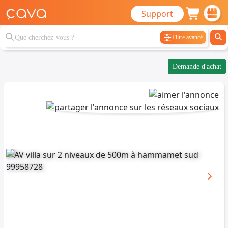
Support
Filtre avancé
Demande d'achat