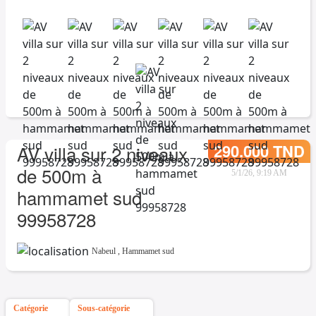
290.000 TND
AV villa sur 2 niveaux
de 500m à
5/1/26, 9:19 AM
hammamet sud
99958728
Nabeul
,
Hammamet sud
Catégorie
Sous-catégorie