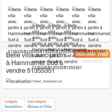
500.000 TND
Belle villa avec jardin
à Hammamet Sud à
1/30/26, 9:01 AM
vendre 51355351
Nabeul
,
Hammamet sud
Catégorie
Sous-catégorie
Immobiliers
Maisons et Villas