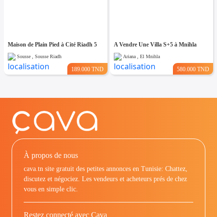
Maison de Plain Pied à Cité Riadh 5
A Vendre Une Villa S+5 à Mnihla
Sousse , Sousse Riadh
Ariana , El Mnihla
189.000 TND
580.000 TND
À propos de nous
cava.tn site gratuit des petites annonces en Tunisie: Chattez,
discutez et négociez. Les vendeurs et acheteurs prés de chez
vous en simple clic.
Restez connecté avec Cava