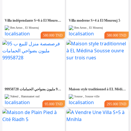
Villa indépendante S+6 à El Mourouj 4
Villa moderne S+4 à El Mourouj 5
Ben Arous , El Mourouj
Ben Arous , El Mourouj
580.000 TND
580.000 TND
فرصصصة منزل للبيع ب 95 مليون بضواحي الحمامات 99958728
Maison style traditionnel à EL Médina Sousse ouvre sur trois rues
Nabeul , Hammamet sud
Sousse , Sousse ville
95.000 TND
295.000 TND