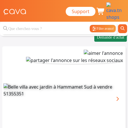
Support
Filtre avancé
Demande d'achat