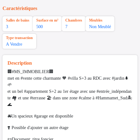
Caractéristiques
Salles de bains
Surface en m²
Chambres
Meubles
3
500
7
Non Meublé
Type transaction
A Vendre
Description
🏢#MS_IMMOBILIER🏢
met en #vente cette charmante 🧡 #villa S+3 au RDC avec #jardin🌲
🌱
et un bel #appartement S+2 au 1er étage avec une #entrée_indépendan
te 🏘 et une #terrasse 🏖 dans une zone #calme à #Hammamet_Sud🏝
🌊
🚘Un spacieux #garage est disponible
❣️ Possible d'ajouter un autre étage
📜Document: titre foncier