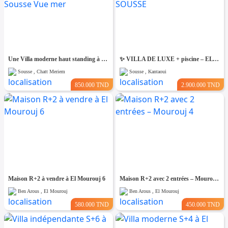
Une Villa moderne haut standing à Chatt Mariem Sousse Vue mer
​✨ VILLA DE LUXE + piscine – EL KANTAOUI, SOUSSE
Sousse , Chatt Meriem
Sousse , Kantaoui
850.000 TND
2.900.000 TND
Maison R+2 à vendre à El Mourouj 6
Maison R+2 avec 2 entrées – Mourouj 4
Ben Arous , El Mourouj
Ben Arous , El Mourouj
580.000 TND
450.000 TND