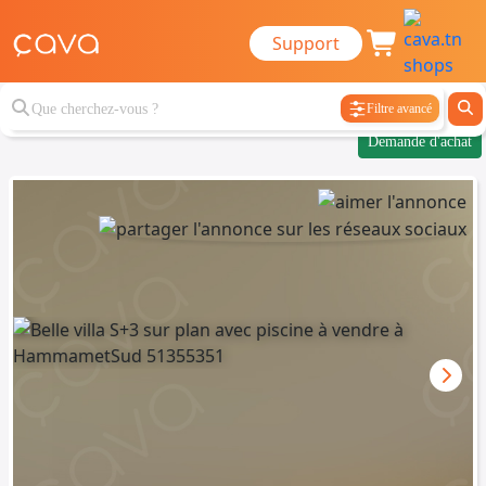
Support
Filtre avancé
Demande d'achat