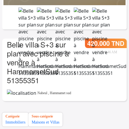
420.000 TND
Belle villa S+3 sur
plan avec piscine à
1/7/26, 8:46 AM
vendre à
HammametSud
51355351
Nabeul
,
Hammamet sud
Catégorie
Sous-catégorie
Immobiliers
Maisons et Villas