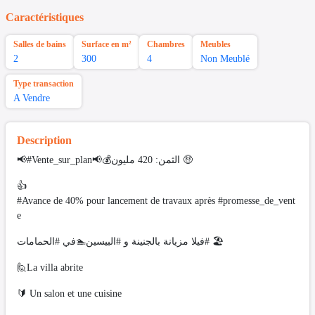
Caractéristiques
Salles de bains
Surface en m²
Chambres
Meubles
2
300
4
Non Meublé
Type transaction
A Vendre
Description
📢#Vente_sur_plan📢💰الثمن: 420 مليون 🤑
👍
#Avance de 40% pour lancement de travaux après #promesse_de_vent
e
فيلا مزيانة بالجنينة و #البيسين🏊في #الحمامات# 🏖️
🙋La villa abrite
🔰 Un salon et une cuisine