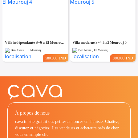
Villa indépendante S+6 à El Mourouj 4
Villa moderne S+4 à El Mourouj 5
Ben Arous , El Mourouj
Ben Arous , El Mourouj
580.000 TND
580.000 TND
À propos de nous
cava.tn site gratuit des petites annonces en Tunisie: Chattez,
discutez et négociez. Les vendeurs et acheteurs prés de chez
vous en simple clic.