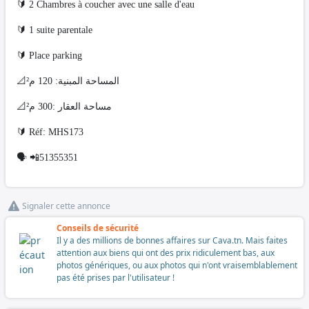
🔰 2 Chambres à coucher avec une salle d'eau
🔰 1 suite parentale
🔰 Place parking
📐المساحة المبنية: 120 م²
📐مساحة العقار :300 م²
🔰 Réf: MHS173
🗣 📲51355351
Signaler cette annonce
Conseils de sécurité
Il y a des millions de bonnes affaires sur Cava.tn. Mais faites
attention aux biens qui ont des prix ridiculement bas, aux
photos génériques, ou aux photos qui n'ont vraisemblablement
pas été prises par l'utilisateur !