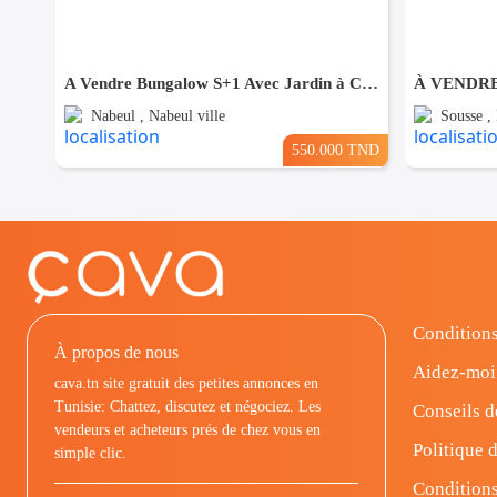
A Vendre Bungalow S+1 Avec Jardin à Club Farah, Nabeul
Nabeul , Nabeul ville
Sousse ,
550.000 TND
Conditions
À propos de nous
Aidez-moi
cava.tn site gratuit des petites annonces en
Tunisie: Chattez, discutez et négociez. Les
Conseils d
vendeurs et acheteurs prés de chez vous en
Politique d
simple clic.
Conditions