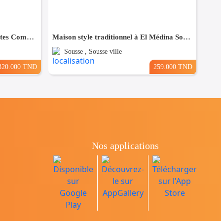
Maison à Hergla, Proche de toutes Commodités
Maison style traditionnel à El Médina Sousse
Sousse , Sousse ville
320.000 TND
259.000 TND
Nos applications