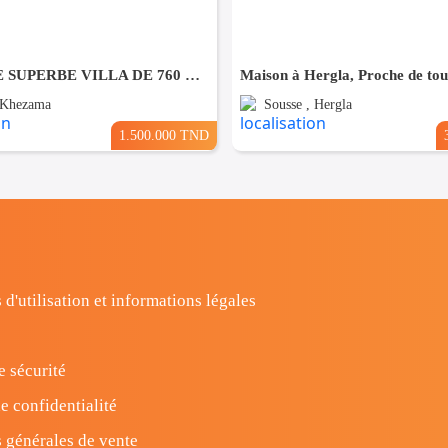
À VENDRE SUPERBE VILLA DE 760 m² À KHZEMA OUEST
 Khezama
Sousse , Hergla
1.500.000 TND
 d'utilisation et informations légales
e sécurité
e confidentialité
 générales de vente