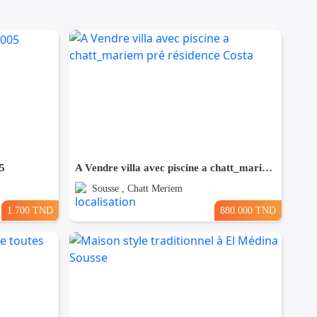
5
A Vendre villa avec piscine a chatt_mariem pré résidence Costa
Sousse , Chatt Meriem
1.700 TND
880.000 TND