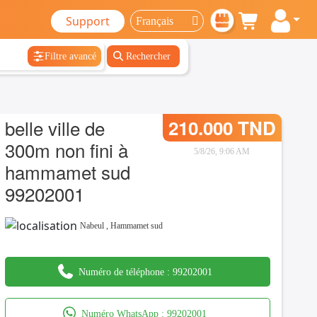
Support
Filtre avancé
Rechercher
belle ville de
210.000 TND
300m non fini à
5/8/26, 9:06 AM
hammamet sud
99202001
Nabeul
,
Hammamet sud
Numéro de téléphone :
99202001
Numéro WhatsApp :
99202001