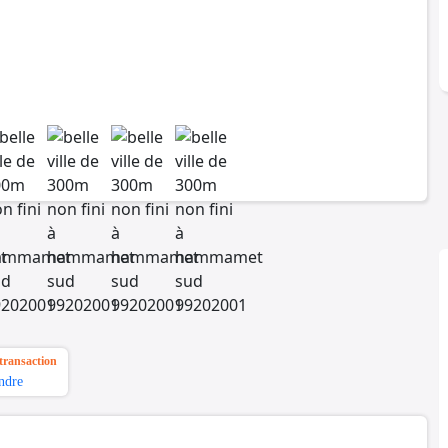
transaction
ndre