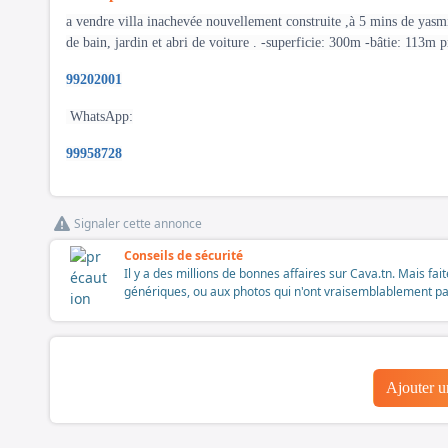
a vendre villa inachevée nouvellement construite ,à 5 mins de yasm
de bain, jardin et abri de voiture . -superficie: 300m -bâtie: 113m 
99202001
WhatsApp:
99958728
Signaler cette annonce
Conseils de sécurité
Il y a des millions de bonnes affaires sur Cava.tn. Mais fai
génériques, ou aux photos qui n'ont vraisemblablement pas é
Ajouter 