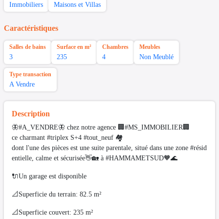
Immobiliers
Maisons et Villas
Caractéristiques
Salles de bains
Surface en m²
Chambres
Meubles
3
235
4
Non Meublé
Type transaction
A Vendre
Description
🦋#A_VENDRE🦋 chez notre agence 🏢#MS_IMMOBILIER🏢
ce charmant #triplex S+4 #tout_neuf 🏘
dont l'une des pièces est une suite parentale, situé dans une zone #résid
entielle, calme et sécurisée👋🏡 à #HAMMAMETSUD🧡🌊
🔌Un garage est disponible
📐Superficie du terrain: 82.5 m²
📐Superficie couvert: 235 m²