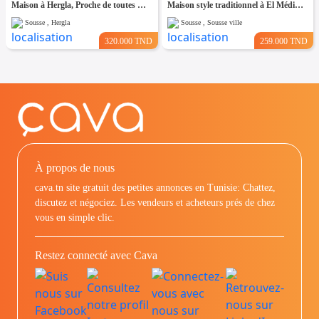
Maison à Hergla, Proche de toutes Commodités
Maison style traditionnel à El Médina Sousse
Sousse , Hergla
Sousse , Sousse ville
320.000 TND
259.000 TND
À propos de nous
cava.tn site gratuit des petites annonces en Tunisie: Chattez,
discutez et négociez. Les vendeurs et acheteurs prés de chez
vous en simple clic.
Restez connecté avec Cava