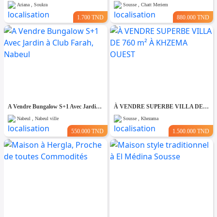
Ariana , Soukra
Sousse , Chatt Meriem
1.700 TND
880.000 TND
A Vendre Bungalow S+1 Avec Jardin à Club Farah, Nabeul
À VENDRE SUPERBE VILLA DE 760 m² À KHZEMA OUEST
Nabeul , Nabeul ville
Sousse , Khezama
550.000 TND
1.500.000 TND