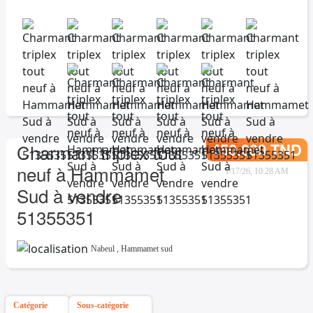
450.000 TND
Charmant triplex tout
neuf à Hammamet
1/17/26, 10:28 AM
Sud à vendre
51355351
Nabeul
,
Hammamet sud
Catégorie
Sous-catégorie