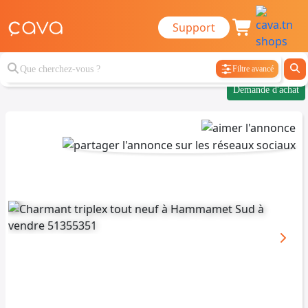
Support
Filtre avancé
Demande d'achat