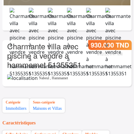
930.000 TND
Charmante villa avec
piscine à vendre à
8/12/25, 9:47 AM
hammamet 51355351
Nabeul
,
Hammamet
Catégorie
Sous-catégorie
Immobiliers
Maisons et Villas
Caractéristiques