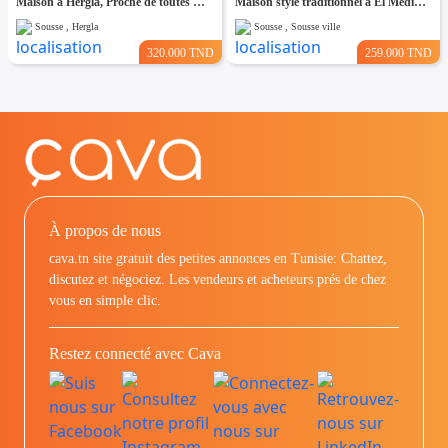
Maison à Hergla, Proche de toutes Commodités
Maison style traditionnel à El Médina Sousse
Sousse , Hergla
Sousse , Sousse ville
320.000 TND
259.000 TND
À propos de nous
cava.tn site gratuit des petites annonces en Tunisie: Chattez,
discutez et négociez. Les vendeurs et acheteurs prés de chez
vous en simple clic.
Restez connecté avec Cava