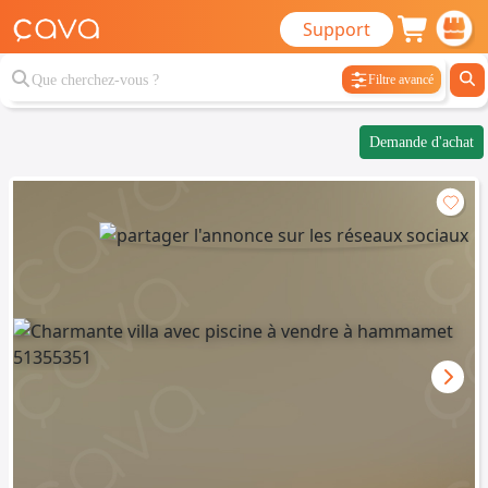
Support
Filtre avancé
Demande d'achat