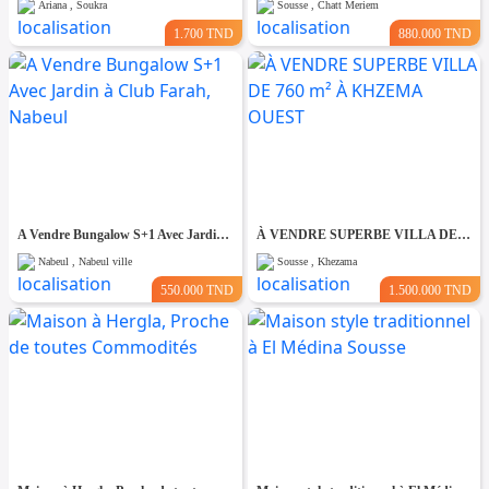
Ariana , Soukra
Sousse , Chatt Meriem
1.700 TND
880.000 TND
A Vendre Bungalow S+1 Avec Jardin à Club Farah, Nabeul
À VENDRE SUPERBE VILLA DE 760 m² À KHZEMA OUEST
Nabeul , Nabeul ville
Sousse , Khezama
550.000 TND
1.500.000 TND