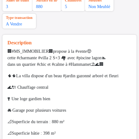
Salles de bains
Surface en m²
Chambres
Meubles
3
880
5
Non Meublé
Type transaction
A Vendre
Description
🏢#MS_IMMOBILIER🏢propose à la #vente🤑
cette #charmante #villa 2 S+3 🏘 avec #piscine lagon🏊
dans un quartier #chic et #calme à #Hammamet⛱️🌊🏢
🌵🌵La villa dispose d'un beau #jardin gazonné arboré et fleuri
🌊🔌 Chauffage central
❣️ Une loge gardien bien
🚘 Garage pour plusieurs voitures
📐Superficie du terrain : 880 m²
📐Superficie bâtie : 398 m²