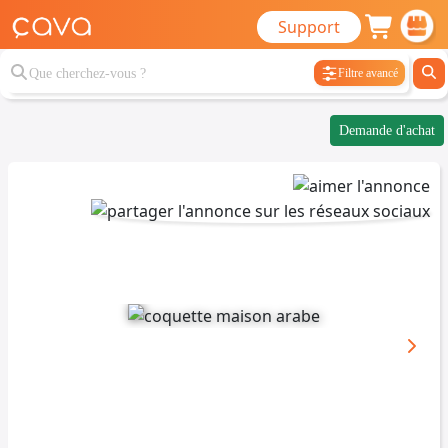
Support
Filtre avancé
Demande d'achat