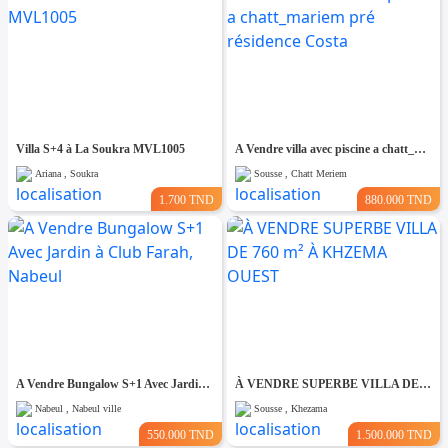
Villa S+4 à La Soukra MVL1005
A Vendre villa avec piscine a chatt_mariem pré résidence Costa
Ariana , Soukra
Sousse , Chatt Meriem
1.700 TND
880.000 TND
A Vendre Bungalow S+1 Avec Jardin à Club Farah, Nabeul
À VENDRE SUPERBE VILLA DE 760 m² À KHZEMA OUEST
Nabeul , Nabeul ville
Sousse , Khezama
550.000 TND
1.500.000 TND