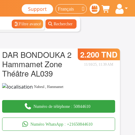
Support
Filtre avancé
Rechercher
DAR BONDOUKA 2
2.200 TND
Hammamet Zone
11/10/25, 11:39 AM
Théâtre AL039
Nabeul
,
Hammamet
Numéro de téléphone :
50844610
Numéro WhatsApp :
+21650844610