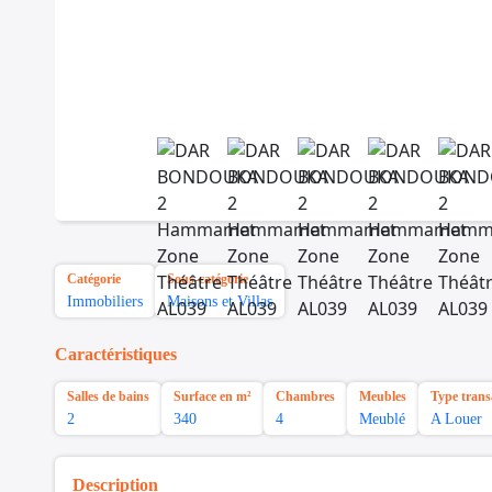
Catégorie
Sous-catégorie
Immobiliers
Maisons et Villas
Caractéristiques
Salles de bains
Surface en m²
Chambres
Meubles
Type trans
2
340
4
Meublé
A Louer
Description