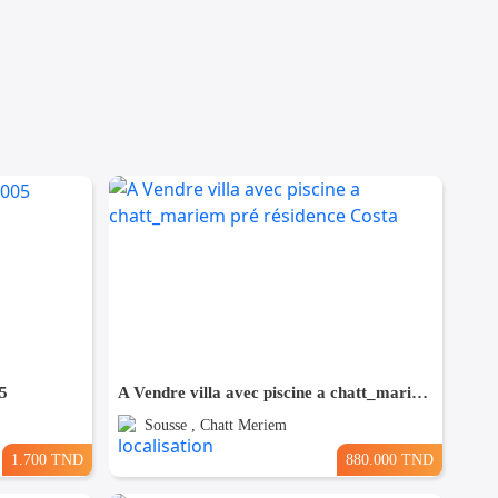
5
A Vendre villa avec piscine a chatt_mariem pré résidence Costa
Sousse , Chatt Meriem
1.700 TND
880.000 TND