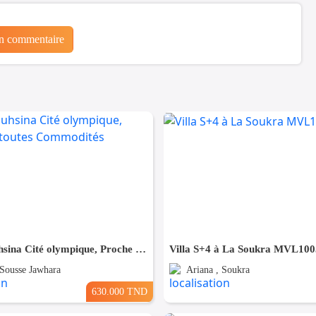
un commentaire
Villa à Bouhsina Cité olympique, Proche de toutes Commodités
Villa S+4 à La Soukra MVL100
 Sousse Jawhara
Ariana , Soukra
630.000 TND