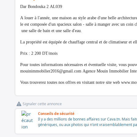
Dar Bondouka 2 AL039
A louer à l'année, une maison au style arabe d'une belle architectu
le est composée d'un spacieux salon - salle à manger avec un coin c
une salle de bain et une salle d'eau.
La propriété est équipée de chauffage central et de climatiseur et ell
Prix : 2 200 DT/mois
Pour toutes informations nécessaires et éventuelle visite, vous po
mouinimmobilier2016@gmail.com
Agence Mouin Immobilier Inter
Vous trouverez toutes nos offres en visitant notre site web www.
Signaler cette annonce
Conseils de sécurité
Il y a des millions de bonnes affaires sur Cava.tn. Mais fai
génériques, ou aux photos qui n'ont vraisemblablement pas é