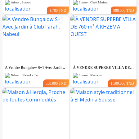
Ariana , Soukra
Sousse , Chatt Meriem
1.700 TND
880.000 TND
A Vendre Bungalow S+1 Avec Jardin à Club Farah, Nabeul
À VENDRE SUPERBE VILLA DE 760 m² À KHZEMA OUEST
Nabeul , Nabeul ville
Sousse , Khezama
550.000 TND
1.500.000 TND