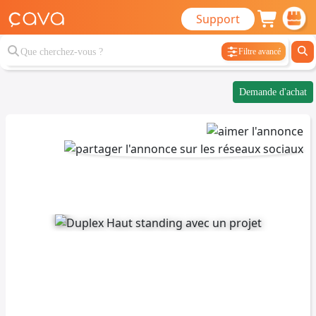
Support
Filtre avancé
Demande d'achat