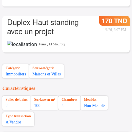
170 TND
Duplex Haut standing
avec un projet
1/1/26, 6:07 PM
Tunis
,
El Mourouj
Catégorie
Sous-catégorie
Immobiliers
Maisons et Villas
Caractéristiques
Salles de bains
Surface en m²
Chambres
Meubles
2
100
4
Non Meublé
Type transaction
A Vendre