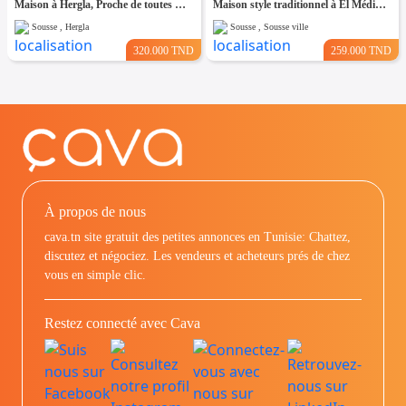
Maison à Hergla, Proche de toutes Commodités
Maison style traditionnel à El Médina Sousse
Sousse , Hergla
Sousse , Sousse ville
320.000 TND
259.000 TND
À propos de nous
cava.tn site gratuit des petites annonces en Tunisie: Chattez,
discutez et négociez. Les vendeurs et acheteurs prés de chez
vous en simple clic.
Restez connecté avec Cava