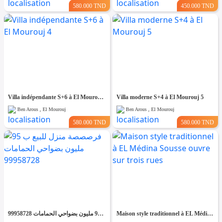
580.000 TND
450.000 TND
Villa indépendante S+6 à El Mourouj 4
Villa moderne S+4 à El Mourouj 5
Ben Arous , El Mourouj
Ben Arous , El Mourouj
580.000 TND
580.000 TND
فرصصصة منزل للبيع ب 95 مليون بضواحي الحمامات 99958728
Maison style traditionnel à EL Médina Sousse ouvre sur trois rues