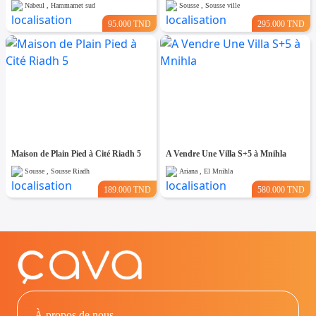
Nabeul , Hammamet sud
Sousse , Sousse ville
95.000 TND
295.000 TND
Maison de Plain Pied à Cité Riadh 5
A Vendre Une Villa S+5 à Mnihla
Sousse , Sousse Riadh
Ariana , El Mnihla
189.000 TND
580.000 TND
À propos de nous