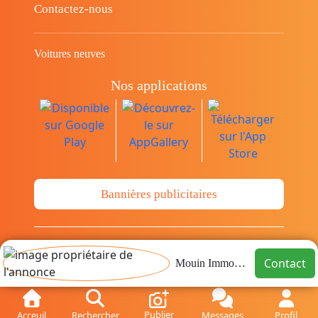
Contactez-nous
Voitures neuves
Nos applications
Bannières publicitaires
© Copyright 2014-2026 Cava.tn Limited Tous
Contact
Mouin Immobilier
les droits sont réservés.
Publier
Acceuil
Rechercher
Messages
Profil