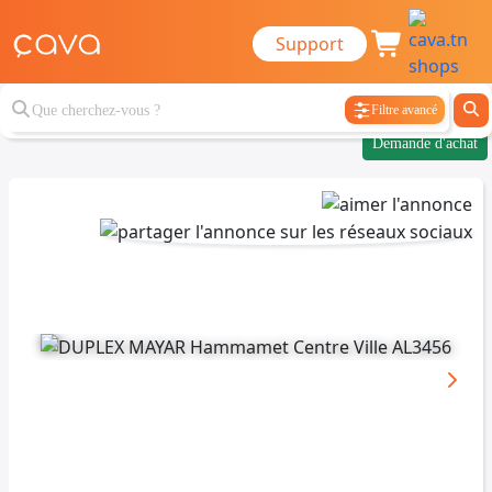
Support
Filtre avancé
Demande d'achat