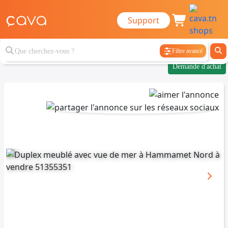
Support
Filtre avancé
Demande d'achat