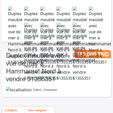
450.000 TND
Duplex meublé avec
vue de mer à
2/4/26, 10:23 AM
Hammamet Nord à
vendre 51355351
Nabeul
,
Hammamet
Catégorie
Sous-catégorie