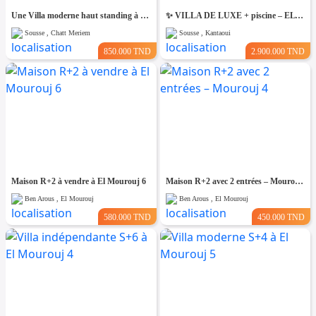
Une Villa moderne haut standing à Chatt Mariem Sousse Vue mer
​✨ VILLA DE LUXE + piscine – EL KANTAOUI, SOUSSE
Sousse , Chatt Meriem
Sousse , Kantaoui
850.000 TND
2.900.000 TND
Maison R+2 à vendre à El Mourouj 6
Maison R+2 avec 2 entrées – Mourouj 4
Ben Arous , El Mourouj
Ben Arous , El Mourouj
580.000 TND
450.000 TND