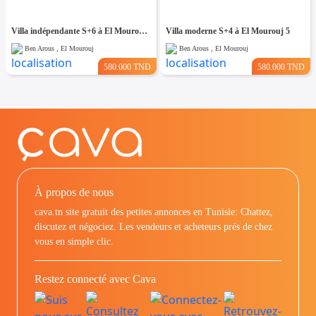
Villa indépendante S+6 à El Mourouj 4
Villa moderne S+4 à El Mourouj 5
Ben Arous , El Mourouj
Ben Arous , El Mourouj
580.000 TND
580.000 TND
À propos de nous
cava.tn site gratuit des petites annonces en Tunisie: Chattez,
discutez et négociez. Les vendeurs et acheteurs prés de chez
vous en simple clic.
Restez connecté avec Cava