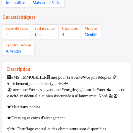
Immobiliers
Maisons et Villas
Caractéristiques
Salles de bains
Surface en m²
Chambres
Meubles
2
135
4
Meublé
Type transaction
A Vendre
Description
🏢#MS_IMMOBILIER🏢met pour la #vente💸ce joli #duplex 🌈
♥️#richement_meublé de style S+3🔑
🏖 avec une #terrasse ayant une #vue_dégagée sur la #mer 🛳 dans un
e #cité_résidentielle et bien #sécurisée à #Hammamet_Nord 🏝🏖
🍁Matériaux nobles
🍁Dressing et coins d'arrangement
💦🔌 Chauffage central et des climatiseurs sont disponibles