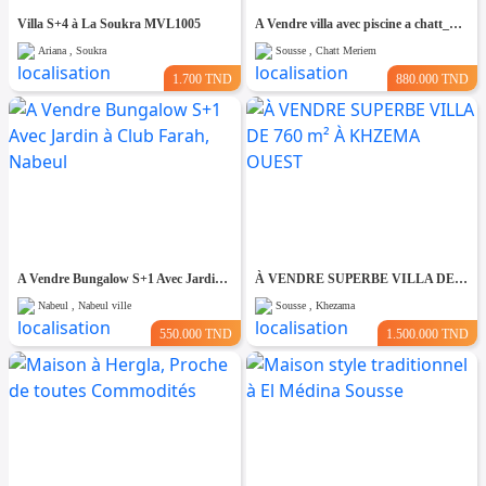
Villa S+4 à La Soukra MVL1005
A Vendre villa avec piscine a chatt_mariem pré résidence Costa
Ariana , Soukra
Sousse , Chatt Meriem
1.700 TND
880.000 TND
A Vendre Bungalow S+1 Avec Jardin à Club Farah, Nabeul
À VENDRE SUPERBE VILLA DE 760 m² À KHZEMA OUEST
Nabeul , Nabeul ville
Sousse , Khezama
550.000 TND
1.500.000 TND