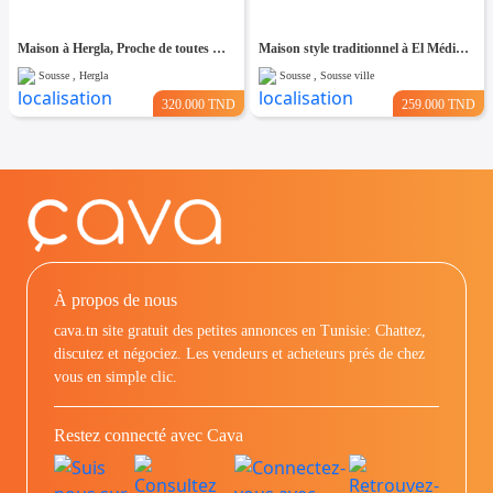
Maison à Hergla, Proche de toutes Commodités
Maison style traditionnel à El Médina Sousse
Sousse , Hergla
Sousse , Sousse ville
320.000 TND
259.000 TND
À propos de nous
cava.tn site gratuit des petites annonces en Tunisie: Chattez,
discutez et négociez. Les vendeurs et acheteurs prés de chez
vous en simple clic.
Restez connecté avec Cava