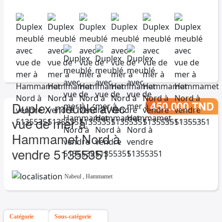
450.000 TND
Duplex meublé avec
vue de mer à
2/6/26, 10:29 AM
Hammamet Nord à
vendre 51355351
Nabeul
,
Hammamet
Catégorie
Sous-catégorie