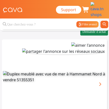
Support
Filtre avancé
Demande d'achat