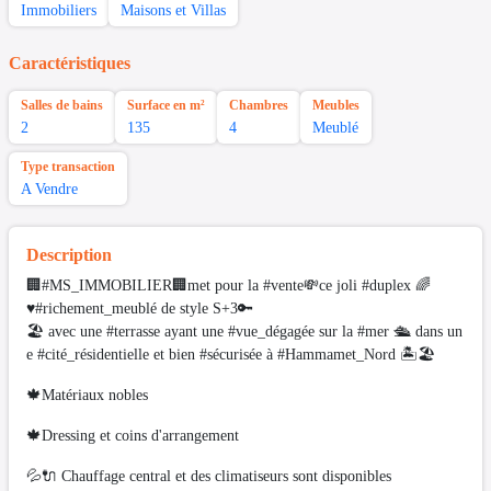
Immobiliers
Maisons et Villas
Caractéristiques
Salles de bains
Surface en m²
Chambres
Meubles
2
135
4
Meublé
Type transaction
A Vendre
Description
🏢#MS_IMMOBILIER🏢met pour la #vente💸ce joli #duplex 🌈
♥️#richement_meublé de style S+3🔑
🏖 avec une #terrasse ayant une #vue_dégagée sur la #mer 🛳 dans un
e #cité_résidentielle et bien #sécurisée à #Hammamet_Nord 🏝🏖
🍁Matériaux nobles
🍁Dressing et coins d'arrangement
💦🔌 Chauffage central et des climatiseurs sont disponibles