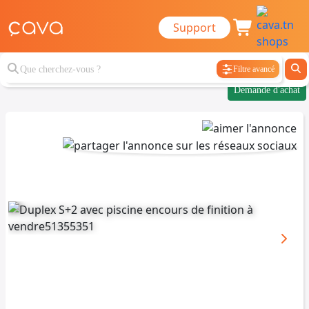
Support
Filtre avancé
Demande d'achat