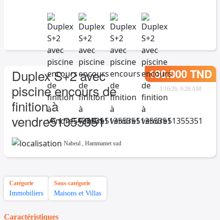
180.000 TND
Duplex S+2 avec
piscine encours de
1/16/26, 9:26 AM
finition à
vendre51355351
Nabeul
,
Hammamet sud
Catégorie
Sous-catégorie
Immobiliers
Maisons et Villas
Caractéristiques