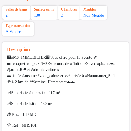
Salles de bains
Surface en m²
Chambres
Meubles
2
130
3
Non Meublé
Type transaction
A Vendre
Description
🏢#MS_IMMOBILIER🏢Vous offre pour la #vente 💕
un #coquet #duplex S+2💢encours de #finition💢avec #piscine🏊
#jardin🌲🌳et #abri de voitures
🚘 située dans une #zone_calme et #sécurisée à #Hammamet_Sud
⛱️ à 2 km de #Yasmine_Hammamet🌊🌊
📐Superficie du terrain : 117 m²
📐Superficie bâtie : 130 m²
💰 Prix : 180 MD
💛 Réf : MHS181