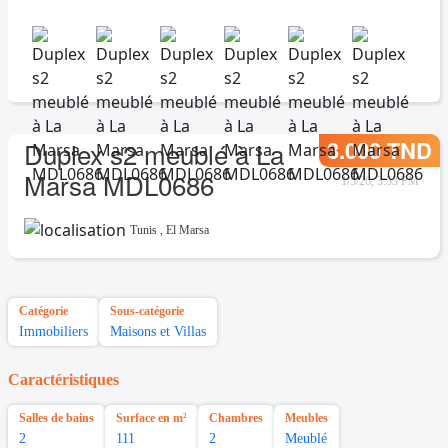
3.000 TND
Duplex s2 meublé à La
Marsa MDL0686
1/5/26, 3:53 PM
Tunis
,
El Marsa
Catégorie
Sous-catégorie
Immobiliers
Maisons et Villas
Caractéristiques
Salles de bains
Surface en m²
Chambres
Meubles
2
111
2
Meublé