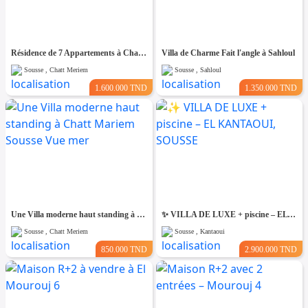
Résidence de 7 Appartements à Chatt Mariem prés de la Mer
Villa de Charme Fait l'angle à Sahloul
Sousse , Chatt Meriem
Sousse , Sahloul
1.600.000 TND
1.350.000 TND
Une Villa moderne haut standing à Chatt Mariem Sousse Vue mer
​✨ VILLA DE LUXE + piscine – EL KANTAOUI, SOUSSE
Sousse , Chatt Meriem
Sousse , Kantaoui
850.000 TND
2.900.000 TND