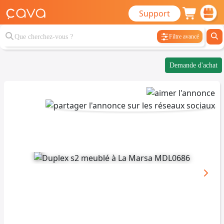
Support
Filtre avancé
Demande d'achat