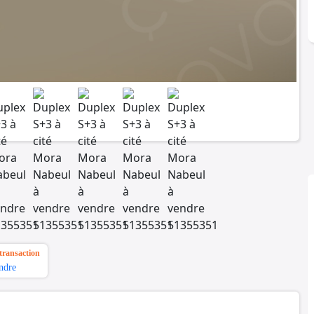
transaction
ndre