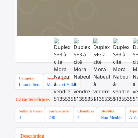
Catégorie
Sous-catégorie
Immobiliers
Maisons et Villas
Caractéristiques
Salles de bains
Surface en m²
Chambres
Meubles
Type 
4
240
4
Non Meublé
A Ve
Description