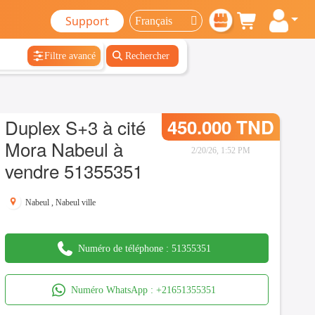
Support
Filtre avancé
Rechercher
Duplex S+3 à cité
450.000 TND
Mora Nabeul à
2/20/26, 1:52 PM
vendre 51355351
Nabeul
,
Nabeul ville
Numéro de téléphone :
51355351
Numéro WhatsApp :
+21651355351