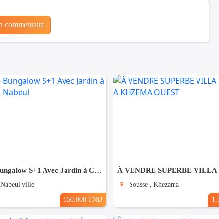
un commentaire
A Vendre Bungalow S+1 Avec Jardin à Club Farah, Nabeul
 Nabeul ville
Sousse , Khezama
550.000 TND
1.