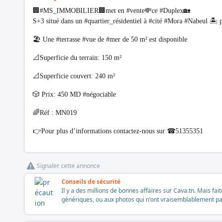
🏢#MS_IMMOBILIER🏢met en #vente💸ce #Duplex🏡
S+3 situé dans un #quartier_résidentiel à #cité #Mora #Nabeul 🏝
🏖 Une #terrasse #vue de #mer de 50 m² est disponible
📐Superficie du terrain: 150 m²
📐Superficie couvert: 240 m²
🎲 Prix: 450 MD #négociable
🌈Réf : MN019
👉Pour plus d’informations contactez-nous sur ☎51355351
Signaler cette annonce
Conseils de sécurité
Il y a des millions de bonnes affaires sur Cava.tn. Mais fai
génériques, ou aux photos qui n'ont vraisemblablement pas é