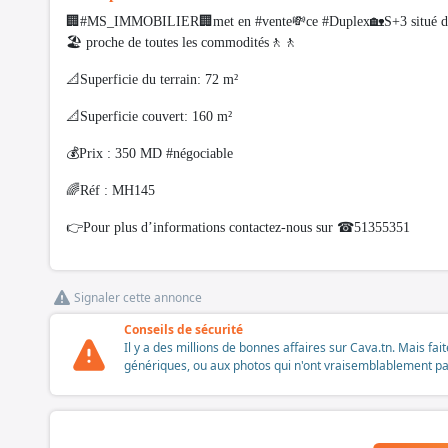
🏢#MS_IMMOBILIER🏢met en #vente💸ce #Duplex🏡S+3 situé dans
🏖 proche de toutes les commodités🚶🚶
📐Superficie du terrain: 72 m²
📐Superficie couvert: 160 m²
💰Prix : 350 MD #négociable
🌈Réf : MH145
👉Pour plus d’informations contactez-nous sur ☎51355351
Signaler cette annonce
Conseils de sécurité
Il y a des millions de bonnes affaires sur Cava.tn. Mais fai
génériques, ou aux photos qui n'ont vraisemblablement pas é