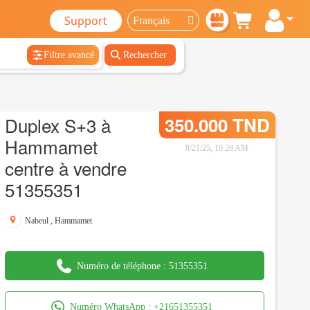
Support
Filtre avancé
Rechercher
Duplex S+3 à
350.000 TND
Hammamet
8/21/25, 10:28 AM
centre à vendre
51355351
Nabeul
,
Hammamet
Numéro de téléphone :
51355351
Numéro WhatsApp :
+21651355351