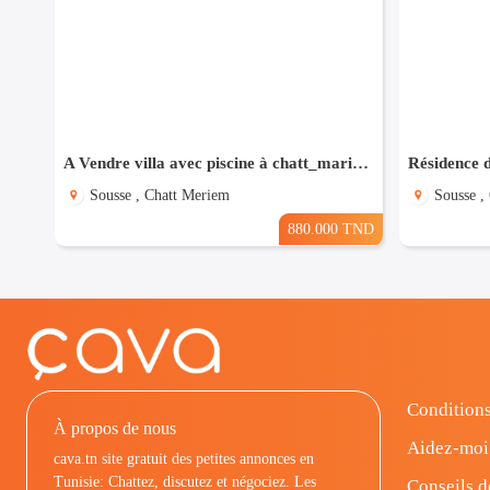
A Vendre villa avec piscine à chatt_mariem pré résidence Costa
Sousse , Chatt Meriem
Sousse ,
880.000 TND
Conditions
À propos de nous
Aidez-moi
cava.tn site gratuit des petites annonces en
Tunisie: Chattez, discutez et négociez. Les
Conseils d