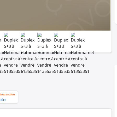
transaction
ndre