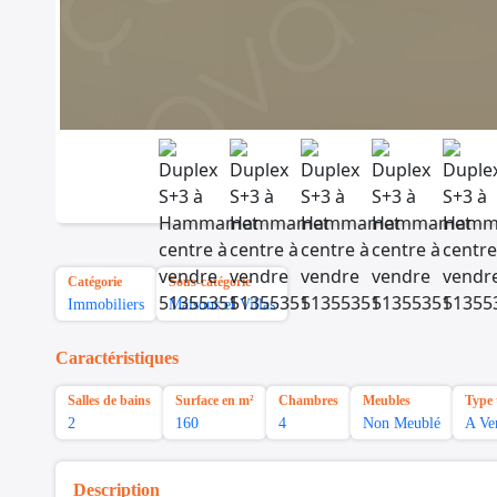
Catégorie
Sous-catégorie
Immobiliers
Maisons et Villas
Caractéristiques
Salles de bains
Surface en m²
Chambres
Meubles
Type 
2
160
4
Non Meublé
A Ve
Description