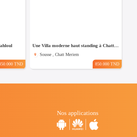
Sahloul
Une Villa moderne haut standing à Chatt Mariem Sousse Vue mer
Sousse , Chatt Meriem
350.000 TND
850.000 TND
Nos applications