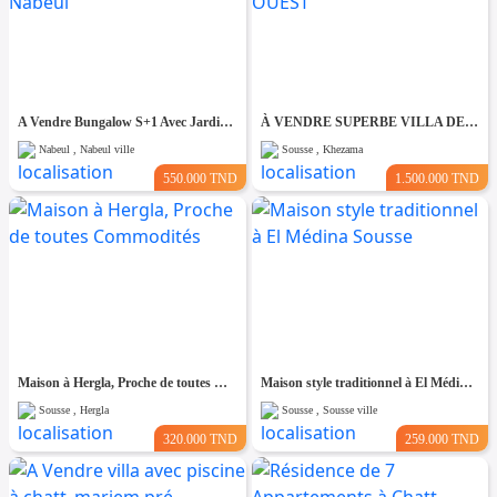
A Vendre Bungalow S+1 Avec Jardin à Club Farah, Nabeul
À VENDRE SUPERBE VILLA DE 760 m² À KHZEMA OUEST
Nabeul , Nabeul ville
Sousse , Khezama
550.000 TND
1.500.000 TND
Maison à Hergla, Proche de toutes Commodités
Maison style traditionnel à El Médina Sousse
Sousse , Hergla
Sousse , Sousse ville
320.000 TND
259.000 TND