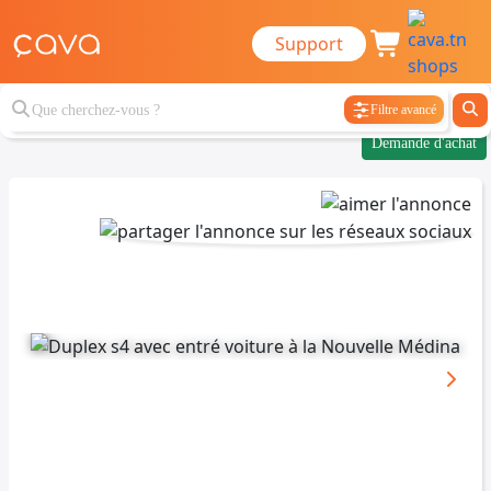
Support
Filtre avancé
Demande d'achat