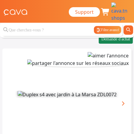
Support
Filtre avancé
Demande d'achat