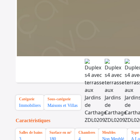
Catégorie
Sous-catégorie
Immobiliers
Maisons et Villas
Caractéristiques
Salles de bains
Surface en m²
Chambres
Meubles
Type 
3
180
4
Non Meublé
A Lo