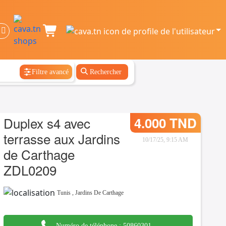
Filtre avancé
Rechercher
Duplex s4 avec
4.000 TND
terrasse aux Jardins
10/17/25, 9:15 AM
de Carthage
ZDL0209
Tunis
,
Jardins De Carthage
Numéro de téléphone :
50860301