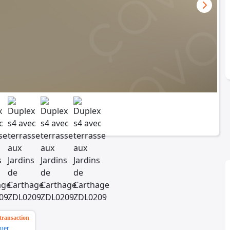
transaction
uer