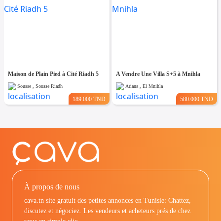
Maison de Plain Pied à Cité Riadh 5
A Vendre Une Villa S+5 à Mnihla
Sousse , Sousse Riadh
Ariana , El Mnihla
189.000 TND
580.000 TND
À propos de nous
cava.tn site gratuit des petites annonces en Tunisie: Chattez,
discutez et négociez. Les vendeurs et acheteurs prés de chez