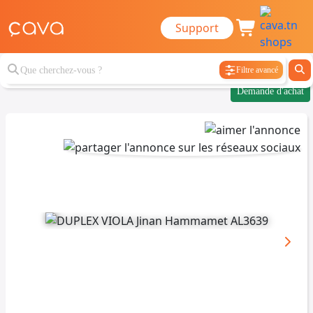
Support
Filtre avancé
Demande d'achat