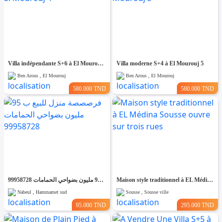
Villa indépendante S+6 à El Mourouj 4
Villa moderne S+4 à El Mourouj 5
Ben Arous , El Mourouj
Ben Arous , El Mourouj
580.000 TND
580.000 TND
فرصصصة منزل للبيع ب 95 مليون بضواحي الحمامات 99958728
Maison style traditionnel à EL Médina Sousse ouvre sur trois rues
Nabeul , Hammamet sud
Sousse , Sousse ville
95.000 TND
295.000 TND