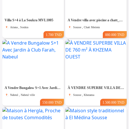
Villa S+4 à La Soukra MVL1005
A Vendre villa avec piscine a chatt_mariem pré résidence Costa
Ariana , Soukra
Sousse , Chatt Meriem
1.700 TND
880.000 TND
A Vendre Bungalow S+1 Avec Jardin à Club Farah, Nabeul
À VENDRE SUPERBE VILLA DE 760 m² À KHZEMA OUEST
Nabeul , Nabeul ville
Sousse , Khezama
550.000 TND
1.500.000 TND