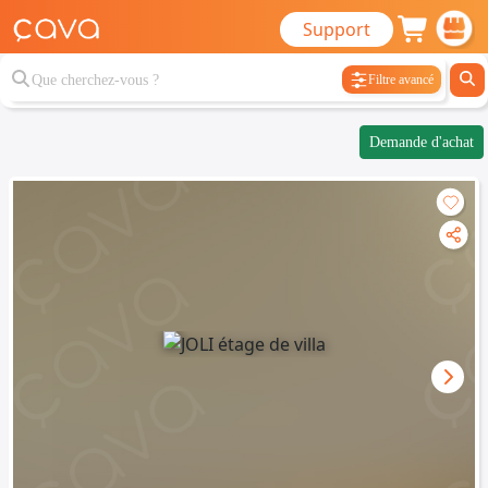
Support
Filtre avancé
Demande d'achat