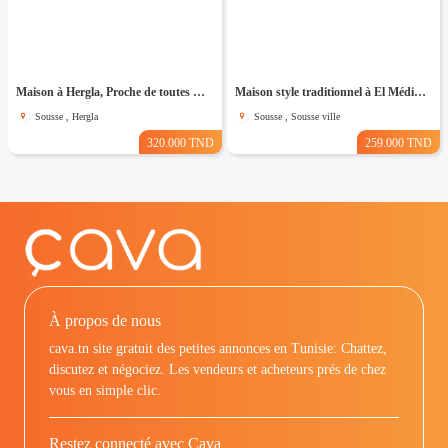
Maison à Hergla, Proche de toutes Commodités
Maison style traditionnel à El Médina Sousse
Sousse , Hergla
Sousse , Sousse ville
320.000 TND
259.000 TND
À propos de nous
cava.tn site gratuit des petites annonces en Tunisie: Chattez,
discutez et négociez. Les vendeurs et acheteurs prés de chez
vous en simple clic.
Restez connecté avec Cava