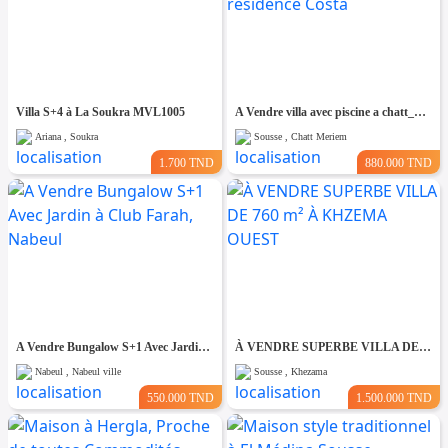
Villa S+4 à La Soukra MVL1005
A Vendre villa avec piscine a chatt_mariem pré résidence Costa
Ariana , Soukra
Sousse , Chatt Meriem
1.700 TND
880.000 TND
A Vendre Bungalow S+1 Avec Jardin à Club Farah, Nabeul
À VENDRE SUPERBE VILLA DE 760 m² À KHZEMA OUEST
Nabeul , Nabeul ville
Sousse , Khezama
550.000 TND
1.500.000 TND