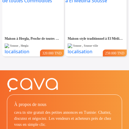
Maison à Hergla, Proche de toutes Commodités
Maison style traditionnel à El Médina Sousse
Sousse , Hergla
Sousse , Sousse ville
320.000 TND
259.000 TND
À propos de nous
cava.tn site gratuit des petites annonces en Tunisie: Chattez,
discutez et négociez. Les vendeurs et acheteurs prés de chez
vous en simple clic.