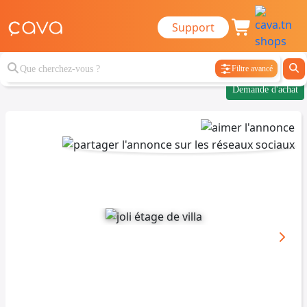
Support
Filtre avancé
Demande d'achat