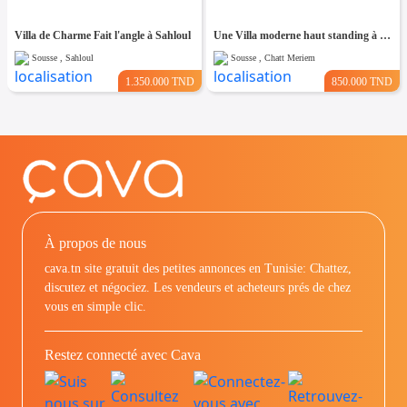
Villa de Charme Fait l'angle à Sahloul
Une Villa moderne haut standing à Chatt Mariem Sousse Vue mer
Sousse , Sahloul
Sousse , Chatt Meriem
1.350.000 TND
850.000 TND
À propos de nous
cava.tn site gratuit des petites annonces en Tunisie: Chattez,
discutez et négociez. Les vendeurs et acheteurs prés de chez
vous en simple clic.
Restez connecté avec Cava