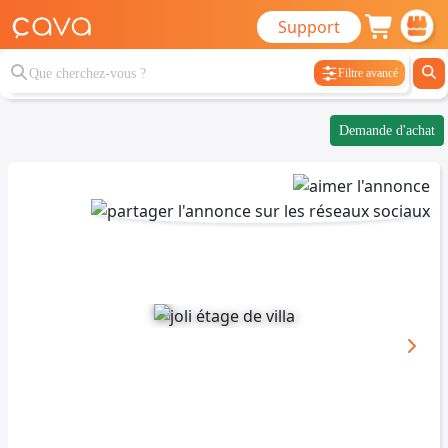
Support
Filtre avancé
Demande d'achat