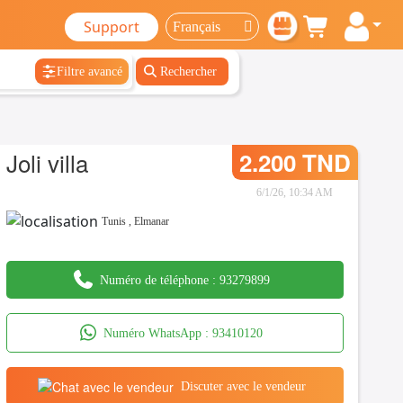
Support
Filtre avancé
Rechercher
Joli villa
2.200 TND
6/1/26, 10:34 AM
Tunis
,
Elmanar
Numéro de téléphone :
93279899
Numéro WhatsApp :
93410120
Discuter avec le vendeur