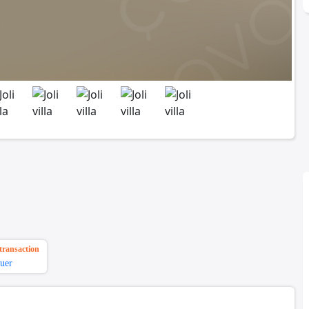
transaction
uer