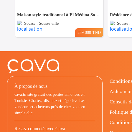
Maison style traditionnel à El Médina Sousse
Sousse , Sousse ville
Sousse ,
259.000 TND
Conditions
À propos de nous
Aidez-moi
cava.tn site gratuit des petites annonces en
Tunisie: Chattez, discutez et négociez. Les
Conseils d
vendeurs et acheteurs prés de chez vous en
Politique d
simple clic.
Conditions
Restez connecté avec Cava