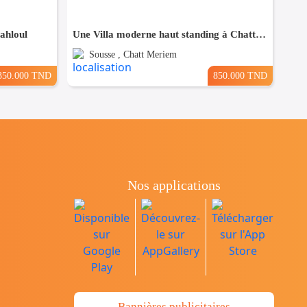
Sahloul
Une Villa moderne haut standing à Chatt Mariem Sousse Vue mer
Sousse , Chatt Meriem
350.000 TND
850.000 TND
Nos applications
Bannières publicitaires