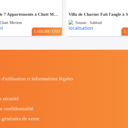
Résidence de 7 Appartements à Chatt Mariem prés de la Mer
Villa de Charme Fait l'angle à 
 Chatt Meriem
Sousse , Sahloul
1.600.000 TND
1.
 d'utilisation et informations légales
e sécurité
e confidentialité
 générales de vente