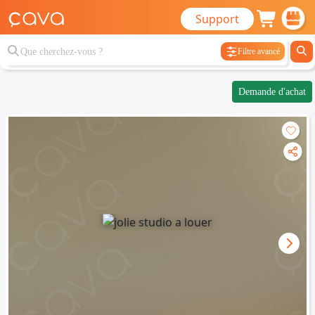
Support
Filtre avancé
Demande d'achat