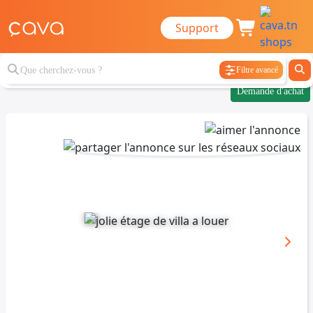
Support
Filtre avancé
Demande d'achat