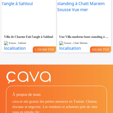
Villa de Charme Fait l'angle à Sahloul
Une Villa moderne haut standing à Chatt Mariem Sousse Vue mer
Sousse , Sahloul
Sousse , Chatt Meriem
1.350.000 TND
850.000 TND
À propos de nous
cava.tn site gratuit des petites annonces en Tunisie: Chattez,
discutez et négociez. Les vendeurs et acheteurs prés de chez
vous en simple clic.