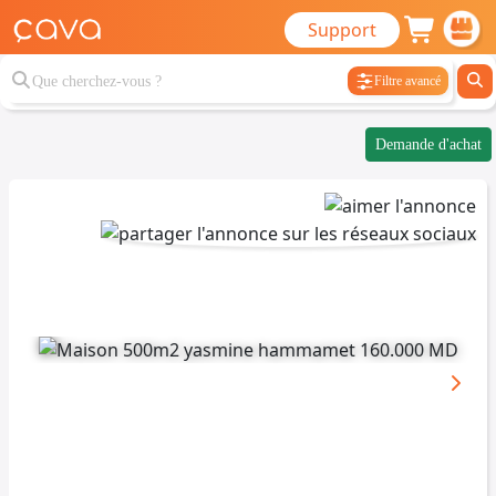
Support
Filtre avancé
Demande d'achat