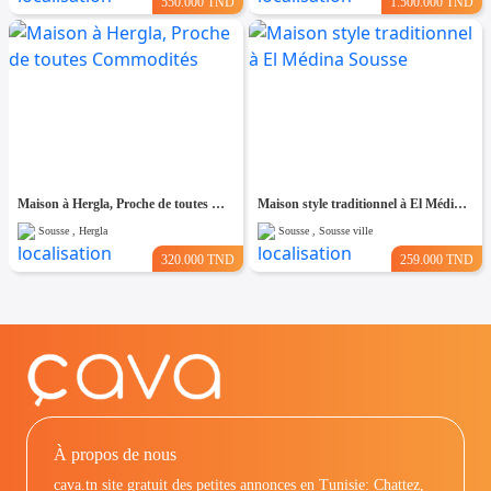
550.000 TND
1.500.000 TND
Maison à Hergla, Proche de toutes Commodités
Maison style traditionnel à El Médina Sousse
Sousse , Hergla
Sousse , Sousse ville
320.000 TND
259.000 TND
À propos de nous
cava.tn site gratuit des petites annonces en Tunisie: Chattez,