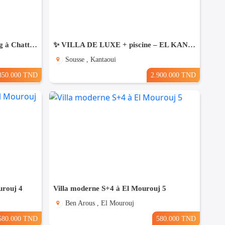
Une Villa moderne haut standing à Chatt Mariem Sousse Vue mer
​✨ VILLA DE LUXE + piscine – EL KANTAOUI, SOUSSE
Sousse , Kantaoui
850.000 TND
2.900.000 TND
urouj 4
Villa moderne S+4 à El Mourouj 5
Ben Arous , El Mourouj
580.000 TND
580.000 TND