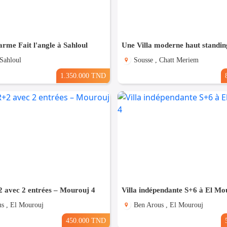
arme Fait l'angle à Sahloul
 Sahloul
Sousse , Chatt Meriem
1.350.000 TND
 avec 2 entrées – Mourouj 4
Villa indépendante S+6 à El Mo
s , El Mourouj
Ben Arous , El Mourouj
450.000 TND