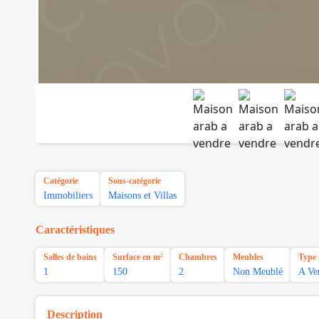
Catégorie
Sous-catégorie
Immobiliers
Maisons et Villas
Caractéristiques
Salles de bains
Surface en m²
Chambres
Meubles
Type 
1
150
2
Non Meublé
A Ve
Description