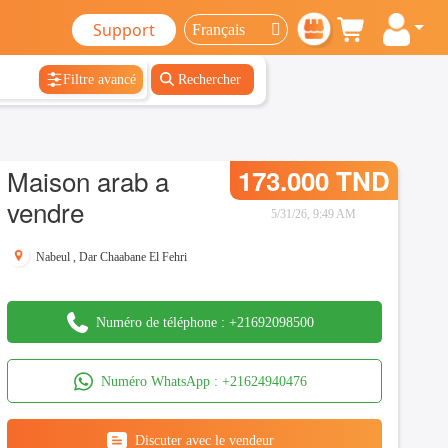
Support
Filtre avancé
Rechercher
Maison arab a
173.000 TND
vendre
5/31/26, 9:49 AM
Nabeul
,
Dar Chaabane El Fehri
Numéro de téléphone :
+21692098500
Numéro WhatsApp :
+21624940476
Discuter avec le vendeur