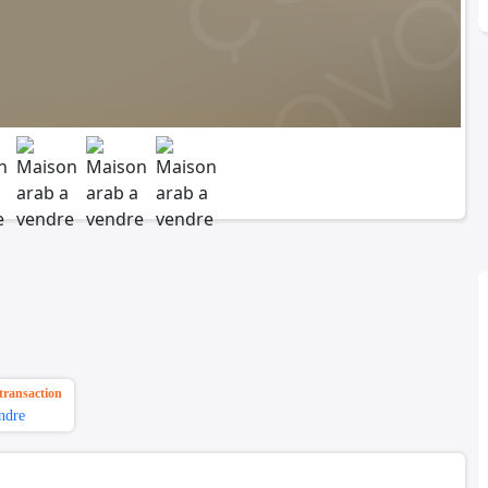
transaction
ndre