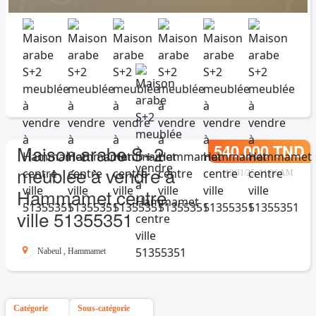
540.000 TND
Maison arabe S+2
meublée à vendre à
12/31/25, 11:06 AM
Hammamet centre
ville 51355351
Nabeul
,
Hammamet
Catégorie
Sous-catégorie