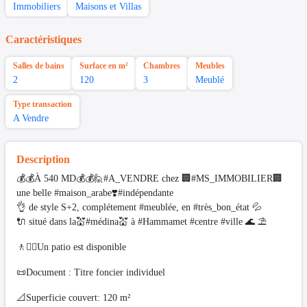
Immobiliers
Maisons et Villas
Caractéristiques
Salles de bains
Surface en m²
Chambres
Meubles
2
120
3
Meublé
Type transaction
A Vendre
Description
💰💰À 540 MD💰💰🙋#A_VENDRE chez 🏢#MS_IMMOBILIER🏢
une belle #maison_arabe❣️#indépendante
👌 de style S+2, complétement #meublée, en #très_bon_état 💦
🔌 situé dans la💒#médina💒 à #Hammamet #centre #ville 🌊 ⛱️
🚶🚶‍♂️Un patio est disponible
📜Document : Titre foncier individuel
📐Superficie couvert: 120 m²