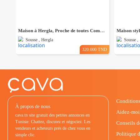
Maison à Hergla, Proche de toutes Commodités
Sousse , Hergla
Sousse , 
320.000 TND
Conditions
À propos de nous
Aidez-moi
cava.tn site gratuit des petites annonces en
Tunisie: Chattez, discutez et négociez. Les
Conseils d
vendeurs et acheteurs prés de chez vous en
Politique d
simple clic.