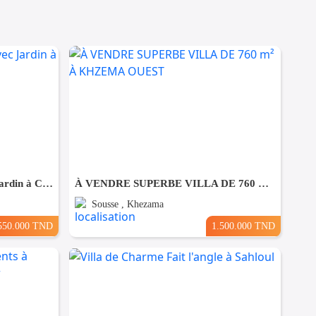
A Vendre Bungalow S+1 Avec Jardin à Club Farah, Nabeul
À VENDRE SUPERBE VILLA DE 760 m² À KHZEMA OUEST
Sousse , Khezama
550.000 TND
1.500.000 TND