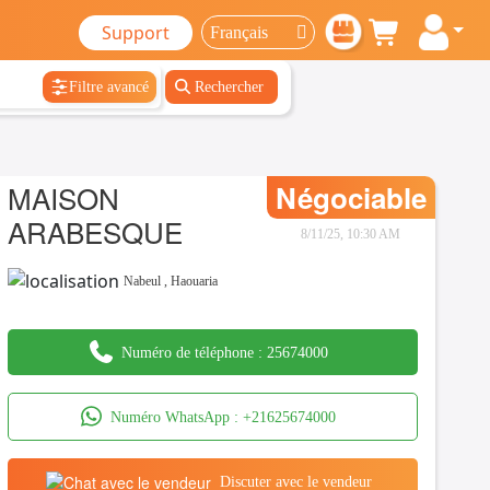
Support
Filtre avancé
Rechercher
MAISON
Négociable
ARABESQUE
8/11/25, 10:30 AM
Nabeul
,
Haouaria
Numéro de téléphone :
25674000
Numéro WhatsApp :
+21625674000
Discuter avec le vendeur