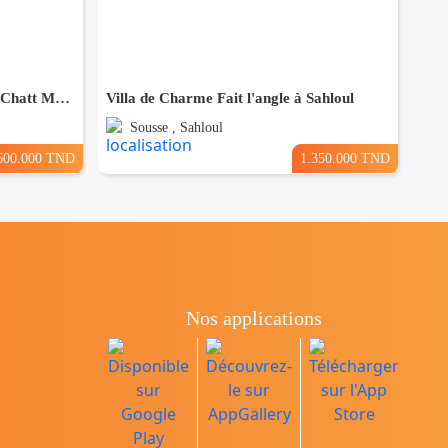
Résidence de 7 Appartements à Chatt Mariem prés de la Mer
Villa de Charme Fait l'angle à Sahloul
Sousse , Sahloul
600.000 TND
1.350.000 TND
Nos applications