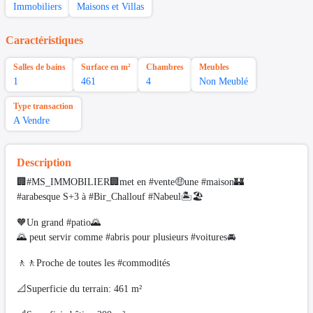
Immobiliers
Maisons et Villas
Caractéristiques
Salles de bains
Surface en m²
Chambres
Meubles
1
461
4
Non Meublé
Type transaction
A Vendre
Description
🏢#MS_IMMOBILIER🏢met en #vente🤑une #maison🏰
#arabesque S+3 à #Bir_Challouf #Nabeul🏝🏖
🧡Un grand #patio🌄
🌄 peut servir comme #abris pour plusieurs #voitures🚘
🚶🚶Proche de toutes les #commodités
📐Superficie du terrain: 461 m²