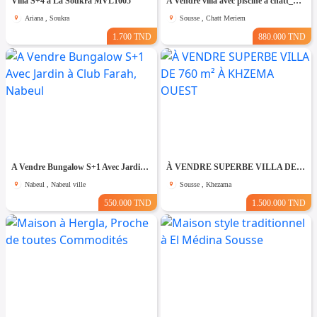
Villa S+4 à La Soukra MVL1005
A Vendre villa avec piscine a chatt_mariem pré résidence Costa
Ariana , Soukra
Sousse , Chatt Meriem
1.700 TND
880.000 TND
A Vendre Bungalow S+1 Avec Jardin à Club Farah, Nabeul
À VENDRE SUPERBE VILLA DE 760 m² À KHZEMA OUEST
Nabeul , Nabeul ville
Sousse , Khezama
550.000 TND
1.500.000 TND