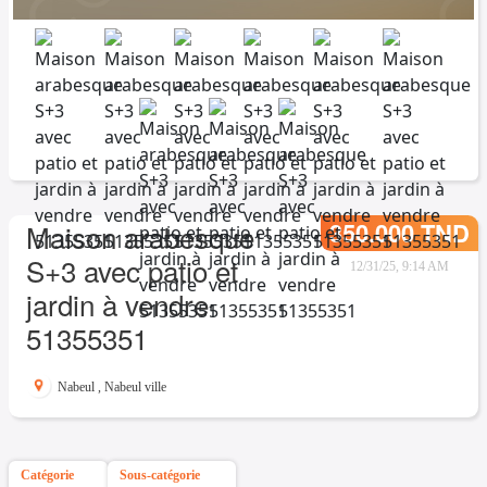
350.000 TND
Maison arabesque
S+3 avec patio et
12/31/25, 9:14 AM
jardin à vendre
51355351
Nabeul
,
Nabeul ville
Catégorie
Sous-catégorie