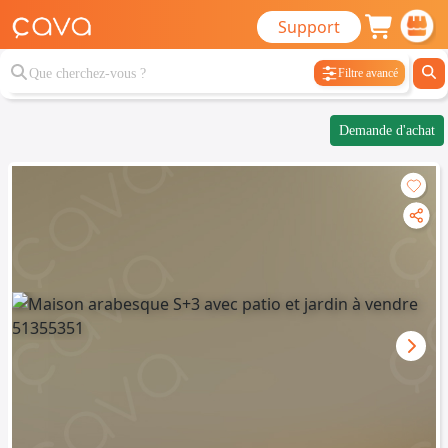
Support
Filtre avancé
Demande d'achat