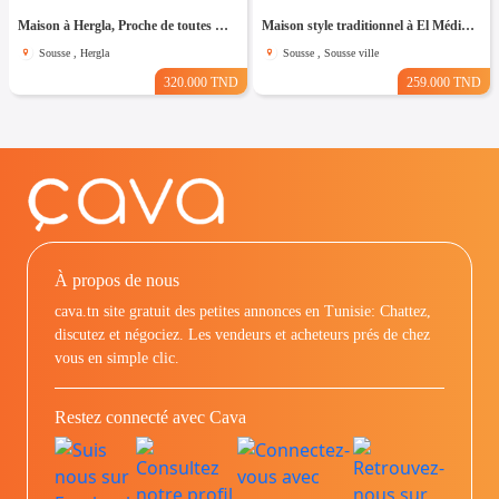
Maison à Hergla, Proche de toutes Commodités
Maison style traditionnel à El Médina Sousse
Sousse , Hergla
Sousse , Sousse ville
320.000 TND
259.000 TND
À propos de nous
cava.tn site gratuit des petites annonces en Tunisie: Chattez,
discutez et négociez. Les vendeurs et acheteurs prés de chez
vous en simple clic.
Restez connecté avec Cava