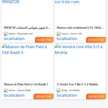
فرصصصة منزل للبيع ب 95 مليون بضواحي الحمامات 99958728
Maison style traditionnel à EL Médina Sousse ouvre sur trois rues
Nabeul , Hammamet sud
Sousse , Sousse ville
95.000 TND
295.000 TND
Maison de Plain Pied à Cité Riadh 5
A Vendre Une Villa S+5 à Mnihla
Sousse , Sousse Riadh
Ariana , El Mnihla
189.000 TND
580.000 TND