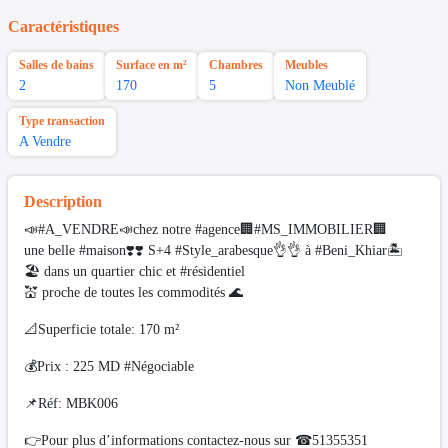
Caractéristiques
Salles de bains
Surface en m²
Chambres
Meubles
2
170
5
Non Meublé
Type transaction
A Vendre
Description
📣#A_VENDRE📣chez notre #agence🏢#MS_IMMOBILIER🏢
une belle #maison❣️❣️ S+4 #Style_arabesque👌👌 à #Beni_Khiar🏝
🏖 dans un quartier chic et #résidentiel
💒 proche de toutes les commodités 🌊
📐Superficie totale: 170 m²
💰Prix : 225 MD #Négociable
📌Réf: MBK006
👉Pour plus d’informations contactez-nous sur ☎51355351