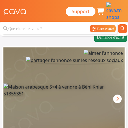
Support
Filtre avancé
Demande d'achat