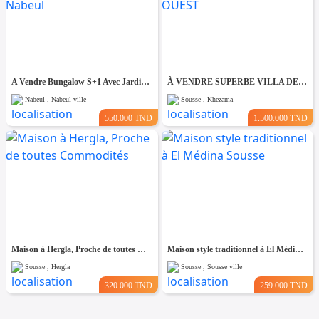
A Vendre Bungalow S+1 Avec Jardin à Club Farah, Nabeul
À VENDRE SUPERBE VILLA DE 760 m² À KHZEMA OUEST
Nabeul , Nabeul ville
Sousse , Khezama
550.000 TND
1.500.000 TND
Maison à Hergla, Proche de toutes Commodités
Maison style traditionnel à El Médina Sousse
Sousse , Hergla
Sousse , Sousse ville
320.000 TND
259.000 TND