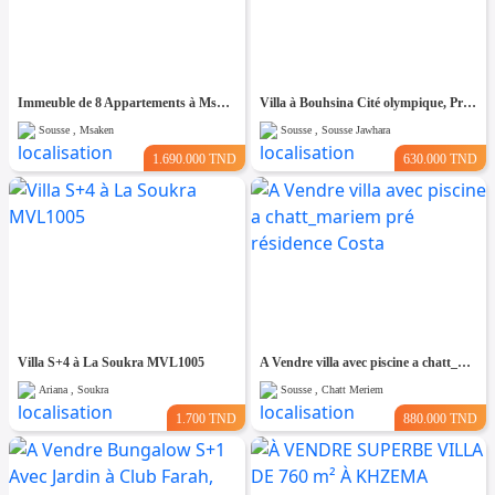
Immeuble de 8 Appartements à Msaken Nouvelle Construction
Villa à Bouhsina Cité olympique, Proche de toutes Commodités
Sousse , Msaken
Sousse , Sousse Jawhara
1.690.000 TND
630.000 TND
Villa S+4 à La Soukra MVL1005
A Vendre villa avec piscine a chatt_mariem pré résidence Costa
Ariana , Soukra
Sousse , Chatt Meriem
1.700 TND
880.000 TND