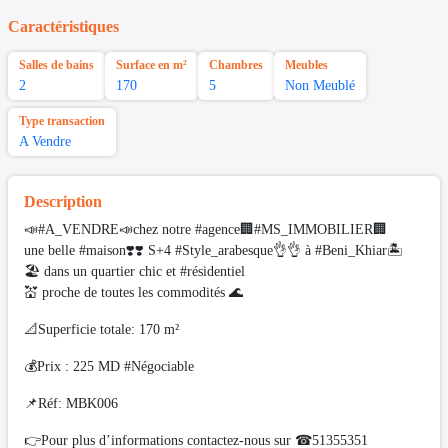
Caractéristiques
Salles de bains
Surface en m²
Chambres
Meubles
2
170
5
Non Meublé
Type transaction
A Vendre
Description
📣#A_VENDRE📣chez notre #agence🏢#MS_IMMOBILIER🏢
une belle #maison❣️❣️ S+4 #Style_arabesque👌👌 à #Beni_Khiar🏝
🏖 dans un quartier chic et #résidentiel
💒 proche de toutes les commodités 🌊
📐Superficie totale: 170 m²
💰Prix : 225 MD #Négociable
📌Réf: MBK006
👉Pour plus d’informations contactez-nous sur ☎51355351