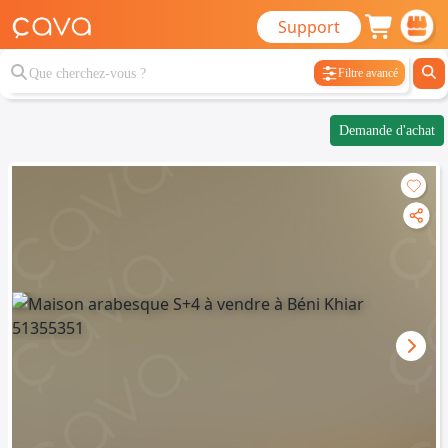
Support
Filtre avancé
Demande d'achat