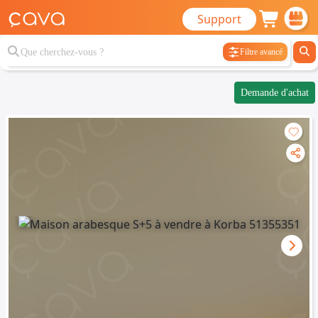
Support
Filtre avancé
Demande d'achat