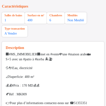
Caractéristiques
Salles de bains
Surface en m²
Chambres
Meubles
1
400
6
Non Meublé
Type transaction
A Vendre
Description
🏢#MS_IMMOBILIER🏢met en #vente💸une #maison arabe🏡
S+5 avec un #patio à #korba 🏝🏖
💦🔌Eau, électricité
📐Superficie: 400 m²
💰💰#Prix : 170 MD💰💰
🍂Réf : MK009
👉Pour plus d’informations contactez-nous sur ☎51355351