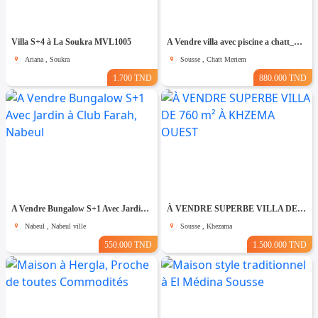
Villa S+4 à La Soukra MVL1005
A Vendre villa avec piscine a chatt_mariem pré résidence Costa
Ariana , Soukra
Sousse , Chatt Meriem
1.700 TND
880.000 TND
A Vendre Bungalow S+1 Avec Jardin à Club Farah, Nabeul
À VENDRE SUPERBE VILLA DE 760 m² À KHZEMA OUEST
Nabeul , Nabeul ville
Sousse , Khezama
550.000 TND
1.500.000 TND