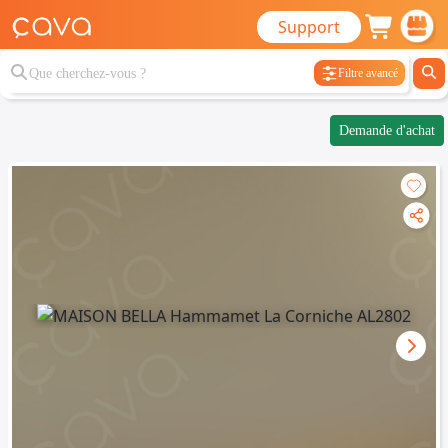
Support
Filtre avancé
Demande d'achat