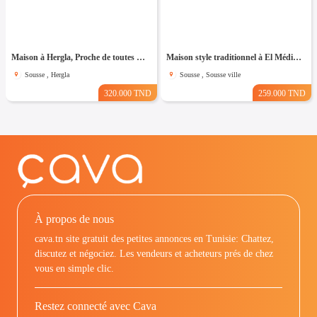
Maison à Hergla, Proche de toutes Commodités
Maison style traditionnel à El Médina Sousse
Sousse , Hergla
Sousse , Sousse ville
320.000 TND
259.000 TND
À propos de nous
cava.tn site gratuit des petites annonces en Tunisie: Chattez,
discutez et négociez. Les vendeurs et acheteurs prés de chez
vous en simple clic.
Restez connecté avec Cava