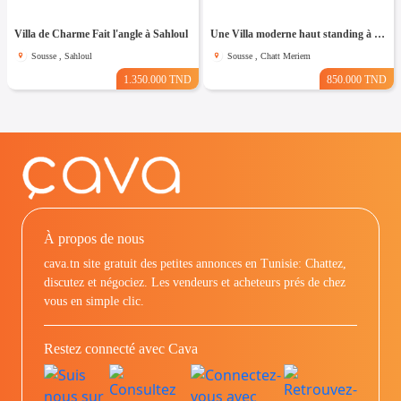
Villa de Charme Fait l'angle à Sahloul
Une Villa moderne haut standing à Chatt Mariem Sousse Vue mer
Sousse , Sahloul
Sousse , Chatt Meriem
1.350.000 TND
850.000 TND
À propos de nous
cava.tn site gratuit des petites annonces en Tunisie: Chattez,
discutez et négociez. Les vendeurs et acheteurs prés de chez
vous en simple clic.
Restez connecté avec Cava