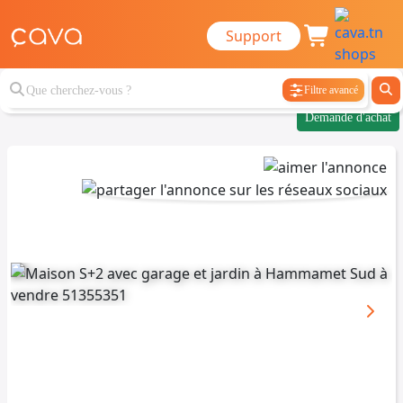
Support
Filtre avancé
Demande d'achat