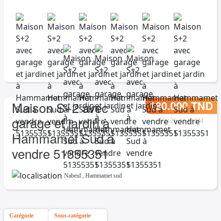
180.000 TND
Maison S+2 avec
garage et jardin à
1/23/26, 10:40 AM
Hammamet Sud à
vendre 51355351
Nabeul
,
Hammamet sud
Catégorie
Sous-catégorie