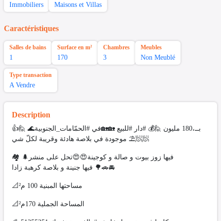
Immobiliers
Maisons et Villas
Caractéristiques
Salles de bains
Surface en m²
Chambres
Meubles
1
170
3
Non Meublé
Type transaction
A Vendre
Description
👍🙋 بــ،180 مليون 🙋💰 #دار #للبيع 🏡🏡في #الحمّامات_الجنوبية🌊
⛱️ موجودة في بلاصة هادئة وقريبة لكلّ شي🧖🧖
🏘 فيها زوز بيوت و صالة و كوجينة😍😍تحل على منشر🌲
🌳 فيها جنينة و بلاصة كرهبة زادا🚗🚘
📐مساحتها المبنية 100 م²
📐المساحة الجملية 170م²