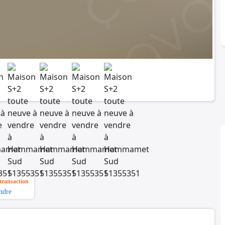
transaction
ndre