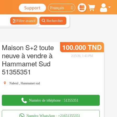
Support
Filtre avancé
Rechercher
Maison S+2 toute
100.000 TND
neuve à vendre à
2/25/26, 1:43 PM
Hammamet Sud
51355351
Nabeul
,
Hammamet sud
Numéro de téléphone :
51355351
Numéro WhatsApp :
+21651355351