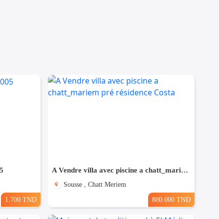
5
A Vendre villa avec piscine a chatt_mariem pré résidence Costa
Sousse , Chatt Meriem
1.700 TND
880.000 TND