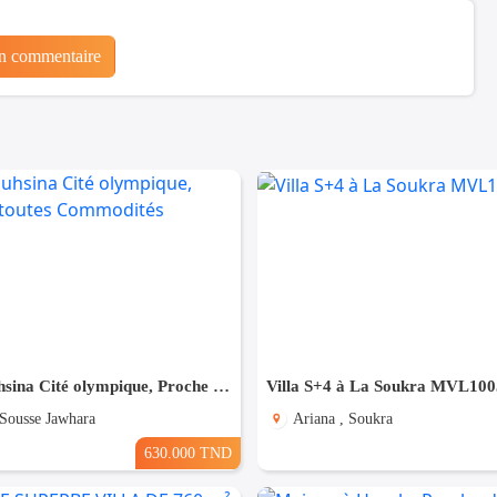
un commentaire
Villa à Bouhsina Cité olympique, Proche de toutes Commodités
Villa S+4 à La Soukra MVL100
 Sousse Jawhara
Ariana , Soukra
630.000 TND