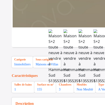
Catégorie
Sous-catégorie
Immobiliers
Maisons et Villas
Caractéristiques
Salles de bains
Surface en m²
Chambres
Meubles
Type 
1
155
3
Non Meublé
A Ve
Description