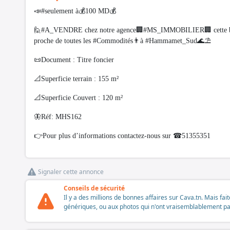
📣#seulement à💰100 MD💰
🙋#A_VENDRE chez notre agence🏢#MS_IMMOBILIER🏢 cette bel
proche de toutes les #Commodités👨à #Hammamet_Sud🌊⛱️
📜Document : Titre foncier
📐Superficie terrain : 155 m²
📐Superficie Couvert : 120 m²
🦋Réf: MHS162
👉Pour plus d’informations contactez-nous sur ☎51355351
Signaler cette annonce
Conseils de sécurité
Il y a des millions de bonnes affaires sur Cava.tn. Mais fai
génériques, ou aux photos qui n'ont vraisemblablement pas é