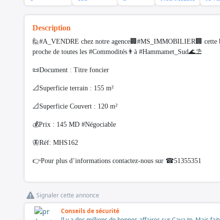
Description
🙋#A_VENDRE chez notre agence🏢#MS_IMMOBILIER🏢 cette bel
proche de toutes les #Commodités👨à #Hammamet_Sud🌊⛱️
📜Document : Titre foncier
📐Superficie terrain : 155 m²
📐Superficie Couvert : 120 m²
💰Prix : 145 MD #Négociable
🦋Réf: MHS162
👉Pour plus d’informations contactez-nous sur ☎51355351
Signaler cette annonce
Conseils de sécurité
Il y a des millions de bonnes affaires sur Cava.tn. Mais fai