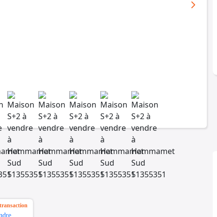
transaction
ndre