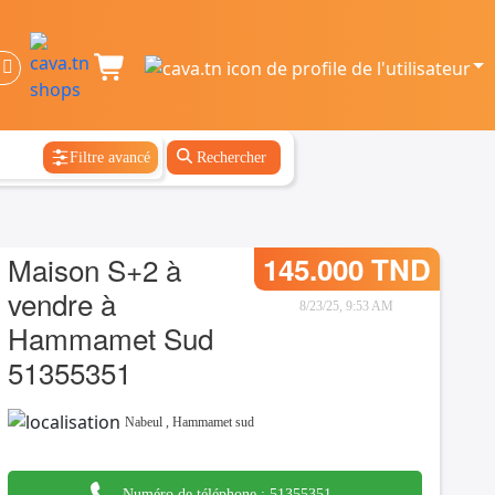
Filtre avancé
Rechercher
Maison S+2 à
145.000 TND
vendre à
8/23/25, 9:53 AM
Hammamet Sud
51355351
Nabeul
,
Hammamet sud
Numéro de téléphone :
51355351