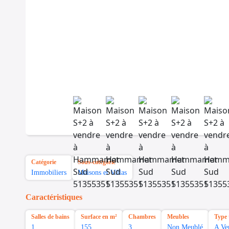
Catégorie
Sous-catégorie
Immobiliers
Maisons et Villas
Caractéristiques
Salles de bains
Surface en m²
Chambres
Meubles
Type 
1
155
3
Non Meublé
A Ve