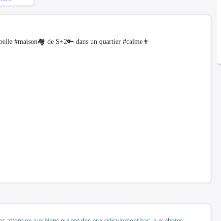
le #maison🏘 de S+2🔑 dans un quartier #calme👨
tes attention aux biens qui ont des prix ridiculement bas, aux photos