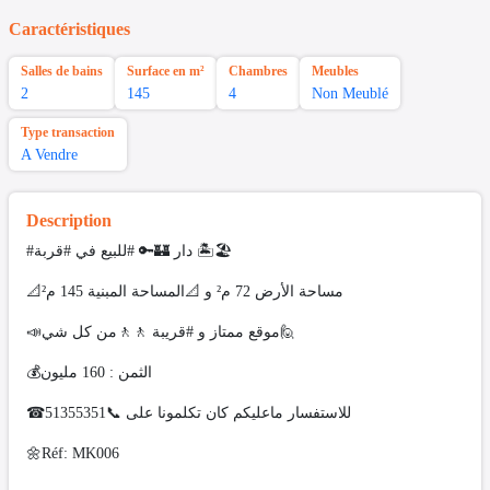
Caractéristiques
Salles de bains
Surface en m²
Chambres
Meubles
2
145
4
Non Meublé
Type transaction
A Vendre
Description
#دار 🏰🔑 #للبيع في #قربة 🏝🏖
📐مساحة الأرض 72 م² و 📐المساحة المبنية 145 م²
📣موقع ممتاز و #قريبة 🚶🚶من كل شي🙋
💰الثمن : 160 مليون
☎للاستفسار ماعليكم كان تكلمونا على 📞51355351
🌼Réf: MK006