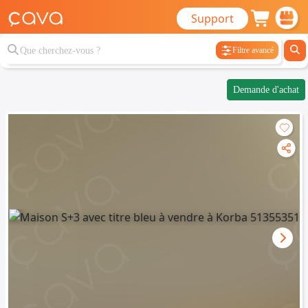
Support
Filtre avancé
Demande d'achat