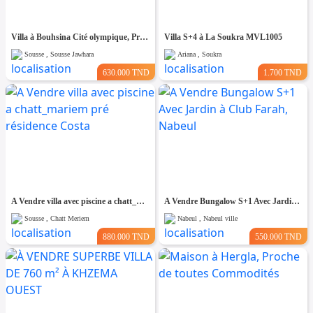
Villa à Bouhsina Cité olympique, Proche de toutes Commodités
Villa S+4 à La Soukra MVL1005
Sousse , Sousse Jawhara
Ariana , Soukra
630.000 TND
1.700 TND
A Vendre villa avec piscine a chatt_mariem pré résidence Costa
A Vendre Bungalow S+1 Avec Jardin à Club Farah, Nabeul
Sousse , Chatt Meriem
Nabeul , Nabeul ville
880.000 TND
550.000 TND