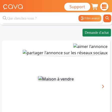
Support
Filtre avancé
Demande d'achat