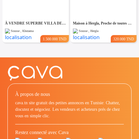
À VENDRE SUPERBE VILLA DE 760 m² À KHZEMA OUEST
Maison à Hergla, Proche de toutes Commodités
Sousse , Khezama
Sousse , Hergla
1.500.000 TND
320.000 TND
À propos de nous
cava.tn site gratuit des petites annonces en Tunisie: Chattez,
discutez et négociez. Les vendeurs et acheteurs prés de chez
vous en simple clic.
Restez connecté avec Cava