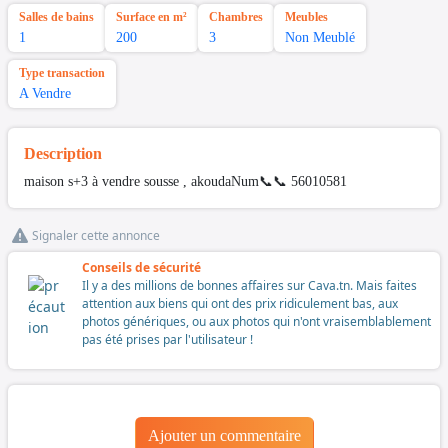
Salles de bains
Surface en m²
Chambres
Meubles
1
200
3
Non Meublé
Type transaction
A Vendre
Description
maison s+3 à vendre sousse , akoudaNum📞📞 56010581
Signaler cette annonce
Conseils de sécurité
Il y a des millions de bonnes affaires sur Cava.tn. Mais faites
attention aux biens qui ont des prix ridiculement bas, aux
photos génériques, ou aux photos qui n'ont vraisemblablement
pas été prises par l'utilisateur !
Ajouter un commentaire