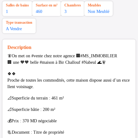
Salles de bains
Surface en m²
Chambres
Meubles
1
460
3
Non Meublé
Type transaction
A Vendre
Description
🧚On met on #vente chez notre agence 🏢#MS_IMMOBILIER
🏢 une 🧡🧡 belle #maison à Bir Challouf #Nabeul 🌊🧚
🍀🍀
Proche de toutes les commodités, cette maison dispose aussi d’un exce
llent voisinage.
📐Superficie du terrain : 461 m²
📐Superficie bâtie : 200 m²
💰Prix : 370 MD négociable
📃Document : Titre de propriété