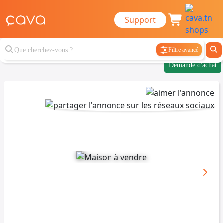
Support
Filtre avancé
Demande d'achat