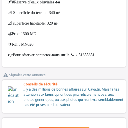
🍂#Réserve d’eaux pluviales ♣️♣️
📐 Superficie du terrain: 340 m²
📐 superficie habitable: 320 m²
💰Prix: 1300 MD
🔰Réf : MN020
👉Pour réserver contactez-nous sur le:📞📱51355351
Signaler cette annonce
Conseils de sécurité
Il y a des millions de bonnes affaires sur Cava.tn. Mais faites
attention aux biens qui ont des prix ridiculement bas, aux
photos génériques, ou aux photos qui n'ont vraisemblablement
pas été prises par l'utilisateur !