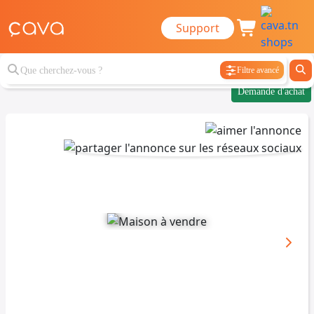
Support
Filtre avancé
Demande d'achat