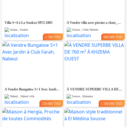
Villa S+4 à La Soukra MVL1005
A Vendre villa avec piscine a chatt_mariem pré résidence Costa
Ariana , Soukra
Sousse , Chatt Meriem
1.700 TND
880.000 TND
A Vendre Bungalow S+1 Avec Jardin à Club Farah, Nabeul
À VENDRE SUPERBE VILLA DE 760 m² À KHZEMA OUEST
Nabeul , Nabeul ville
Sousse , Khezama
550.000 TND
1.500.000 TND