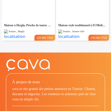
Maison à Hergla, Proche de toutes Commodités
Maison style traditionnel à El Médina Sousse
Sousse , Hergla
Sousse , Sousse ville
320.000 TND
259.000 TND
À propos de nous
cava.tn site gratuit des petites annonces en Tunisie: Chattez,
discutez et négociez. Les vendeurs et acheteurs prés de chez
vous en simple clic.