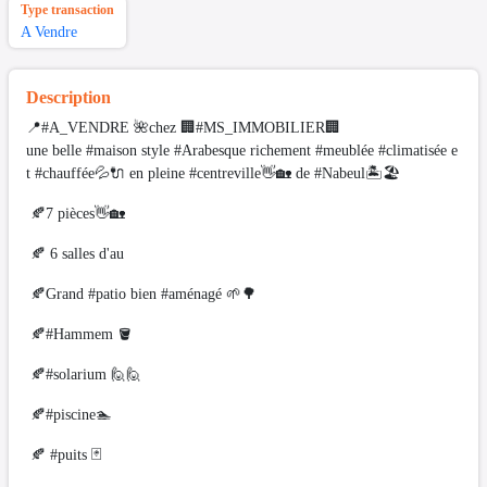
Type transaction
A Vendre
Description
📍#A_VENDRE 🌺chez 🏢#MS_IMMOBILIER🏢
une belle #maison style #Arabesque richement #meublée #climatisée e
t #chauffée💦🔌 en pleine #centreville👋🏡 de #Nabeul🏝🏖
🍂7 pièces👋🏡
🍂 6 salles d'au
🍂Grand #patio bien #aménagé 🌱🌳
🍂#Hammem 🪣
🍂#solarium 🙋🙋
🍂#piscine🏊
🍂 #puits 🃏