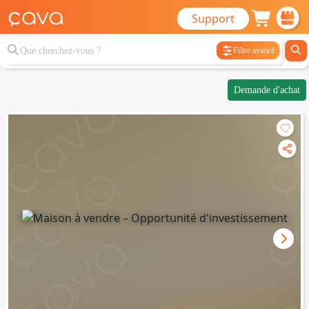
Support
Filtre avancé
Demande d'achat