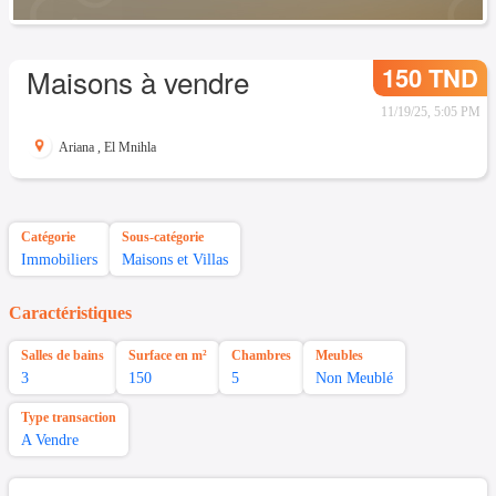
150 TND
Maisons à vendre
11/19/25, 5:05 PM
Ariana
,
El Mnihla
Catégorie
Sous-catégorie
Immobiliers
Maisons et Villas
Caractéristiques
Salles de bains
Surface en m²
Chambres
Meubles
3
150
5
Non Meublé
Type transaction
A Vendre