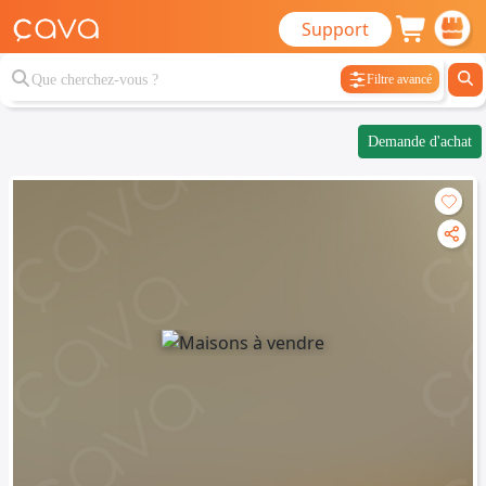
Support
Filtre avancé
Demande d'achat